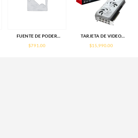
FUENTE DE PODER
TARJETA DE VIDEO
SAXXON (PSU1210-D9)
GIGABYTE (GV-
$
791.00
$
15,990.00
REGULADA,12V,10
R907XGAMINGOCICE-
AMPERES,DISTRIBUIDOR
16GD) RX 9070
PARA 9 CAMARAS
XT,16GB,GDDR6,PCIE
5.0,HDMI,DP,3 FAN