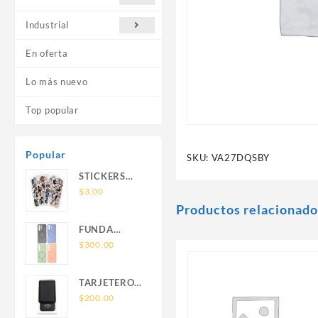
Industrial
En oferta
Lo más nuevo
Top popular
Popular
SKU:
VA27DQSBY
STICKERS
UNIVERSALES
$
3.00
Productos relacionado
FUNDA
NOVA SAM
$
300.00
A56 FUNDA
SILICONA
TARJETERO
SIN SOPORTE
SIN SOPORTE
$
200.00
MAGNETICO
MAGSAFE