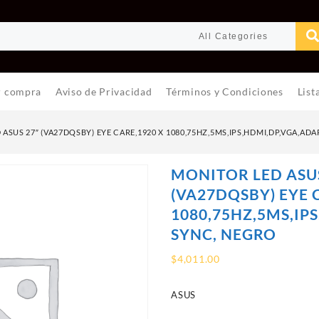
r compra
Aviso de Privacidad
Términos y Condiciones
List
ASUS 27″ (VA27DQSBY) EYE CARE,1920 X 1080,75HZ,5MS,IPS,HDMI,DP,VGA,AD
MONITOR LED ASUS
(VA27DQSBY) EYE 
1080,75HZ,5MS,IP
SYNC, NEGRO
$
4,011.00
ASUS