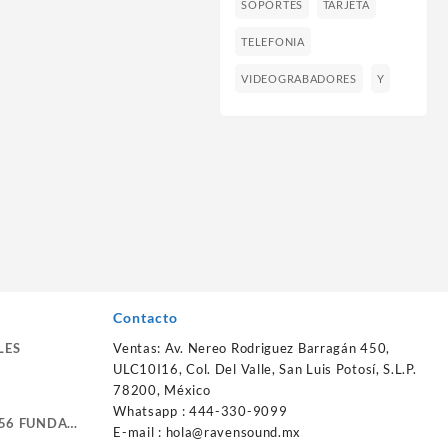
SOPORTES
TARJETA
TELEFONIA
VIDEOGRABADORES
Y
Contacto
LES
Ventas: Av. Nereo Rodriguez Barragán 450,
ULC10I16, Col. Del Valle, San Luis Potosí, S.L.P.
78200, México
Whatsapp : 444-330-9099
56 FUNDA
E-mail :
hola@ravensound.mx
RTE