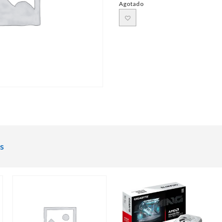
Agotado
s