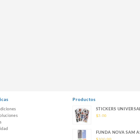
icas
Productos
diciones
STICKERS UNIVERSA
oluciones
$
3.00
s
idad
FUNDA NOVA SAM A
SILICONA SIN SOPO
$
300.00