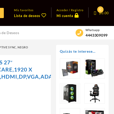
0
Mis favoritos
Acceder / Registro
$
0.00
Lista de deseos
Mi cuenta
Whatsapp
a de Deseos
4443309099
APTIVE SYNC, NEGRO
Quízás te interese…
 27″
CARE,1920 X
S,HDMI,DP,VGA,ADAPTIVE