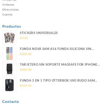
Ordenes
Direcciones
Cuenta
Productos
STICKERS UNIVERSALES
$
3.00
FUNDA NOVA SAM A56 FUNDA SILICONA SIN
SOPORTE MAGNETICO SAMSUNG
$
300.00
TARJETERO SIN SOPORTE MAGSAFE FOR IPHONE
LEATHER WALLET MAGSAFE
$
200.00
FUNDA 3 EN 1 TIPO OTTERBOX USO RUDO SAM
S26 ULTRA SAMSUNG S26 ULTRA
$
350.00
Contacto