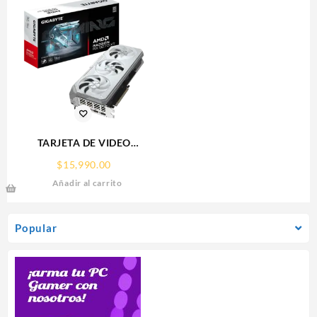
TARJETA DE VIDEO
GIGABYTE (GV-
$
15,990.00
R907XGAMINGOCICE-16GD)
Añadir al carrito
RX 9070
XT,16GB,GDDR6,PCIE
5.0,HDMI,DP,3 FAN
Popular