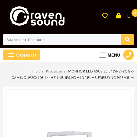
Ir
al
0
contenido
Categoría
MENÚ
Inicio
Productos
MONITOR LED ASUS 23.8″ (VP249QGR)
GAMING,1920X108,144HZ,1MS,IPS,HDMI,DP,ELMB,FREESYNC PREMIUM