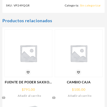
SKU:
VP249QGR
Categoría:
Sin categorizar
Productos relacionados
FUENTE DE PODER SAXXON
CAMBIO CAJA
(PSU1210-D9)
$
791.00
$
100.00
REGULADA,12V,10
Añadir al carrito
Añadir al carrito
AMPERES,DISTRIBUIDOR
PARA 9 CAMARAS