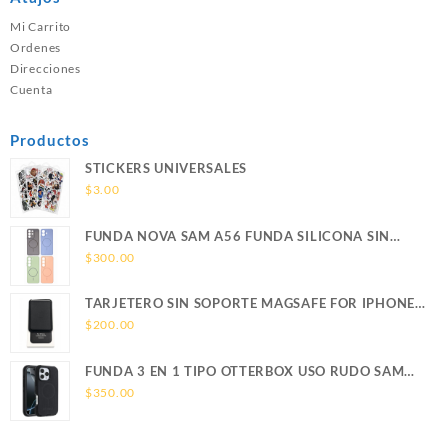
Mi Carrito
Ordenes
Direcciones
Cuenta
Productos
STICKERS UNIVERSALES
$
3.00
FUNDA NOVA SAM A56 FUNDA SILICONA SIN
SOPORTE MAGNETICO SAMSUNG
$
300.00
TARJETERO SIN SOPORTE MAGSAFE FOR IPHONE
LEATHER WALLET MAGSAFE
$
200.00
FUNDA 3 EN 1 TIPO OTTERBOX USO RUDO SAM
S26 ULTRA SAMSUNG S26 ULTRA
$
350.00