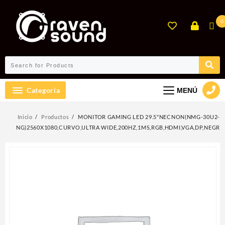
Ir
al
0
contenido
Categoría
MENÚ
Inicio
Productos
MONITOR GAMING LED 29.5″NECNON(NMG-30U2-
NG)2560X1080,CURVO,ULTRA WIDE,200HZ,1MS,RGB,HDMI,VGA,DP,NEGR