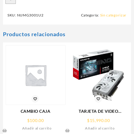
SKU:
NUMG3001U2
Categoría:
Sin categorizar
Productos relacionados
CAMBIO CAJA
TARJETA DE VIDEO
GIGABYTE (GV-
$
100.00
$
15,990.00
R907XGAMINGOCICE-16GD)
Añadir al carrito
Añadir al carrito
RX 9070