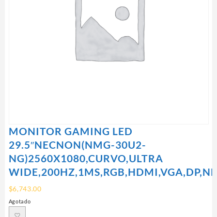
MONITOR GAMING LED
29.5″NECNON(NMG-30U2-
NG)2560X1080,CURVO,ULTRA
WIDE,200HZ,1MS,RGB,HDMI,VGA,DP,N
$
6,743.00
Agotado