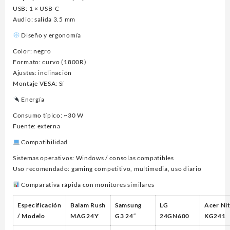
USB: 1 × USB-C
Audio: salida 3.5 mm
Diseño y ergonomía
Color: negro
Formato: curvo (1800R)
Ajustes: inclinación
Montaje VESA: Sí
Energía
Consumo típico: ~30 W
Fuente: externa
Compatibilidad
Sistemas operativos: Windows / consolas compatibles
Uso recomendado: gaming competitivo, multimedia, uso diario
Comparativa rápida con monitores similares
Especificación
Balam Rush
Samsung
LG
Acer Ni
/ Modelo
MAG24Y
G3 24″
24GN600
KG241