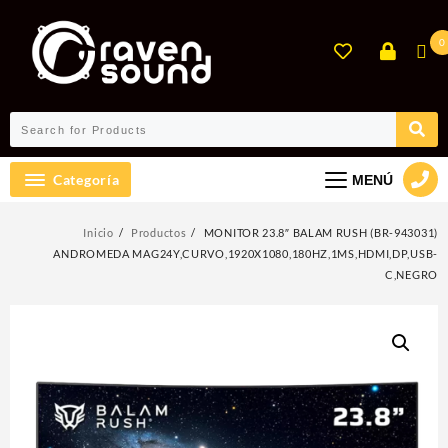
Ir
al
0
contenido
Categoría
MENÚ
Inicio
Productos
MONITOR 23.8″ BALAM RUSH (BR-943031)
ANDROMEDA MAG24Y,CURVO,1920X1080,180HZ,1MS,HDMI,DP,USB-
C,NEGRO