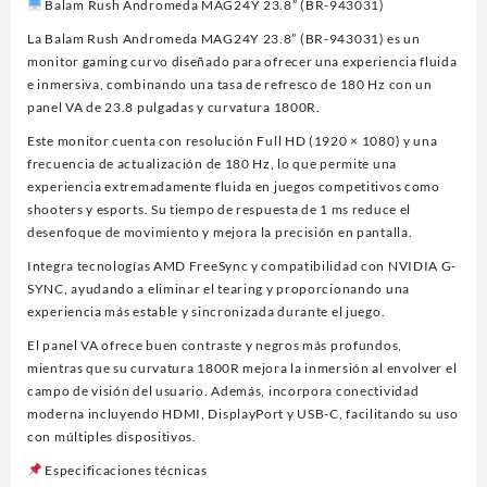
Balam Rush Andromeda MAG24Y 23.8” (BR-943031)
MAG24Y,CURVO,1920X1080,180HZ,1MS,HDMI,DP,USB-
C,NEGRO
La Balam Rush Andromeda MAG24Y 23.8” (BR-943031) es un
cantidad
monitor gaming curvo diseñado para ofrecer una experiencia fluida
e inmersiva, combinando una tasa de refresco de 180 Hz con un
panel VA de 23.8 pulgadas y curvatura 1800R.
Este monitor cuenta con resolución Full HD (1920 × 1080) y una
frecuencia de actualización de 180 Hz, lo que permite una
experiencia extremadamente fluida en juegos competitivos como
shooters y esports. Su tiempo de respuesta de 1 ms reduce el
desenfoque de movimiento y mejora la precisión en pantalla.
Integra tecnologías AMD FreeSync y compatibilidad con NVIDIA G-
SYNC, ayudando a eliminar el tearing y proporcionando una
experiencia más estable y sincronizada durante el juego.
El panel VA ofrece buen contraste y negros más profundos,
mientras que su curvatura 1800R mejora la inmersión al envolver el
campo de visión del usuario. Además, incorpora conectividad
moderna incluyendo HDMI, DisplayPort y USB-C, facilitando su uso
con múltiples dispositivos.
Especificaciones técnicas