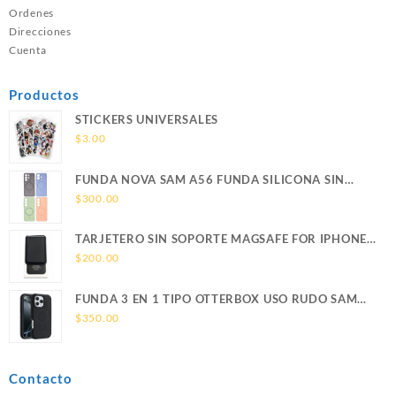
Ordenes
Direcciones
Cuenta
Productos
STICKERS UNIVERSALES
$
3.00
FUNDA NOVA SAM A56 FUNDA SILICONA SIN
SOPORTE MAGNETICO SAMSUNG
$
300.00
TARJETERO SIN SOPORTE MAGSAFE FOR IPHONE
LEATHER WALLET MAGSAFE
$
200.00
FUNDA 3 EN 1 TIPO OTTERBOX USO RUDO SAM
S26 ULTRA SAMSUNG S26 ULTRA
$
350.00
Contacto