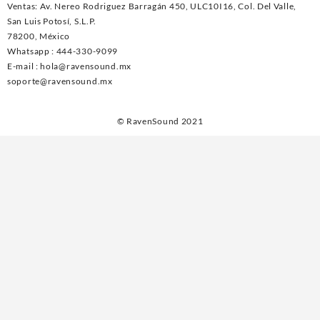
Ventas: Av. Nereo Rodriguez Barragán 450, ULC10I16, Col. Del Valle,
San Luis Potosí, S.L.P.
78200, México
Whatsapp : 444-330-9099
E-mail :
hola@ravensound.mx
soporte@ravensound.mx
© RavenSound 2021