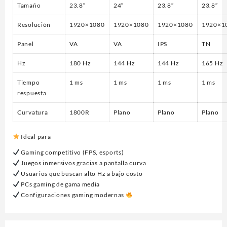
Tamaño
23.8″
24″
23.8″
23.8″
Resolución
1920×1080
1920×1080
1920×1080
1920×1
Panel
VA
VA
IPS
TN
Hz
180 Hz
144 Hz
144 Hz
165 Hz
Tiempo
1 ms
1 ms
1 ms
1 ms
respuesta
Curvatura
1800R
Plano
Plano
Plano
Ideal para
Gaming competitivo (FPS, esports)
Juegos inmersivos gracias a pantalla curva
Usuarios que buscan alto Hz a bajo costo
PCs gaming de gama media
Configuraciones gaming modernas