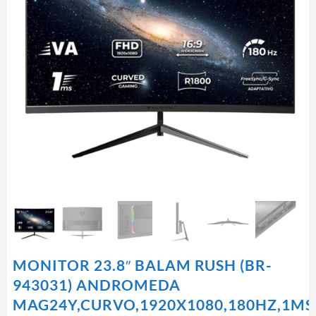
MONITOR 23.8″ BALAM RUSH (BR-
943031) ANDROMEDA
MAG24Y,CURVO,1920X1080,180HZ,1MS