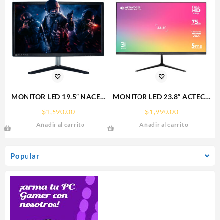
MONITOR LED 19.5″ NACEB
MONITOR LED 23.8″ ACTECK
(NA-627) 1600/900 HD,
(AC-933841)
$
1,590.00
$
1,990.00
50/60 HZ, VGA + HDMI,
SP240,1920*1080,75HZ,5MS,H
Añadir al carrito
Añadir al carrito
NEGRO.
Popular