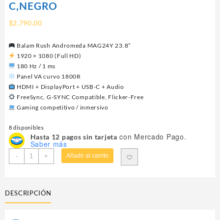
C,NEGRO
$
2,790.00
Balam Rush Andromeda MAG24Y 23.8”
1920 × 1080 (Full HD)
180 Hz / 1 ms
Panel VA curvo 1800R
HDMI + DisplayPort + USB-C + Audio
FreeSync, G-SYNC Compatible, Flicker-Free
Gaming competitivo / inmersivo
8 disponibles
con Mercado Pago.
Hasta 12 pagos sin tarjeta
Saber más
MONITOR
-
+
Añadir al carrito
23.8"
BALAM
RUSH
DESCRIPCIÓN
(BR-
943031)
ANDROMEDA