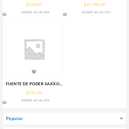
GIGABYTE (GV-
$
100.00
$
15,990.00
R907XGAMINGOCICE-16GD)
Añadir al carrito
Añadir al carrito
RX 9070
XT,16GB,GDDR6,PCIE
5.0,HDMI,DP,3 FAN
FUENTE DE PODER SAXXON
(PSU1210-D9)
$
791.00
REGULADA,12V,10
Añadir al carrito
AMPERES,DISTRIBUIDOR
PARA 9 CAMARAS
Popular