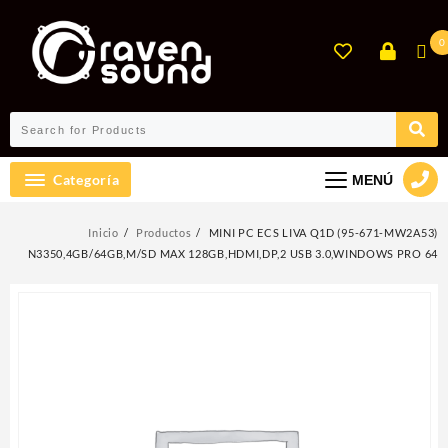
Ir
al
0
contenido
Categoría
MENÚ
Inicio
Productos
MINI PC ECS LIVA Q1D (95-671-MW2A53)
N3350,4GB/64GB,M/SD MAX 128GB,HDMI,DP,2 USB 3.0,WINDOWS PRO 64