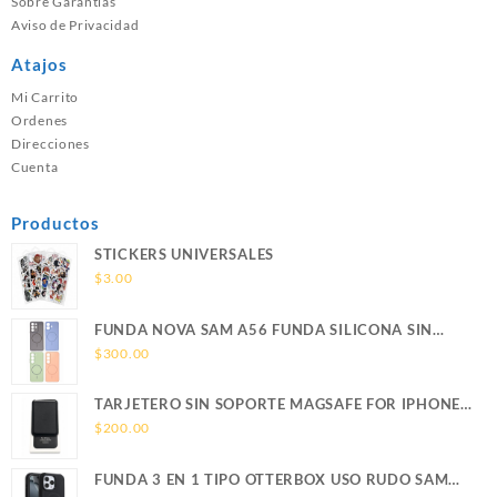
Sobre Garantías
Aviso de Privacidad
Atajos
Mi Carrito
Ordenes
Direcciones
Cuenta
Productos
STICKERS UNIVERSALES
$
3.00
FUNDA NOVA SAM A56 FUNDA SILICONA SIN
SOPORTE MAGNETICO SAMSUNG
$
300.00
TARJETERO SIN SOPORTE MAGSAFE FOR IPHONE
LEATHER WALLET MAGSAFE
$
200.00
FUNDA 3 EN 1 TIPO OTTERBOX USO RUDO SAM