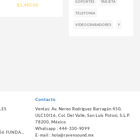
H610M-G DDR4) SOCKET
SOPORTES
TARJETA
$
1,490.00
1700, 2*DDR4 3200MHZ,
TELEFONIA
1*HDMI, 1*VGA, MICRO
ATX
VIDEOGRABADORES
Y
Contacto
LES
Ventas: Av. Nereo Rodriguez Barragán 450,
ULC10I16, Col. Del Valle, San Luis Potosí, S.L.P.
78200, México
Whatsapp : 444-330-9099
56 FUNDA
E-mail :
hola@ravensound.mx
RTE