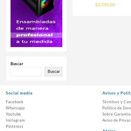
100000457BOX) RYZEN 5
$
2,390.00
5500 S-AM4 6 CORE 3.6
GHZ 65W S/GRAFICOS
C/FAN
Buscar
Buscar
Social media
Avisos y Polít
Facebook
Términos y Con
Whatsapp
Política de Dev
Youtube
Sobre Garantía
Instagram
Aviso de Privac
Pinterest
Atajos