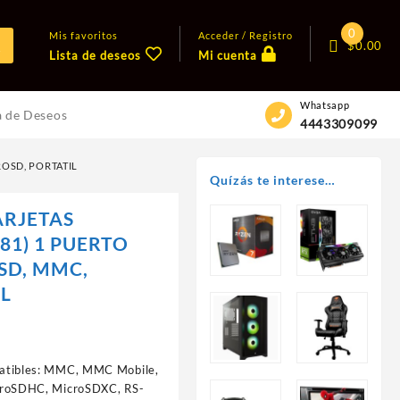
0
Mis favoritos
Acceder / Registro
$
0.00
Lista de deseos
Mi cuenta
Whatsapp
a de Deseos
4443309099
ROSD, PORTATIL
Quízás te interese…
ARJETAS
81) 1 PUERTO
 SD, MMC,
IL
patibles: MMC, MMC Mobile,
croSDHC, MicroSDXC, RS-