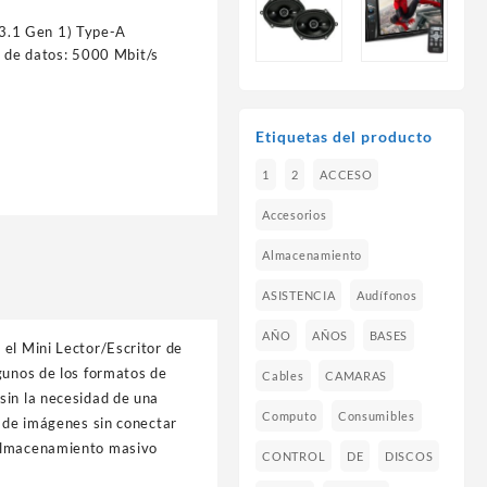
(3.1 Gen 1) Type-A
a de datos: 5000 Mbit/s
Etiquetas del producto
1
2
ACCESO
Accesorios
Almacenamiento
ASISTENCIA
Audífonos
AÑO
AÑOS
BASES
 el Mini Lector/Escritor de
gunos de los formatos de
Cables
CAMARAS
sin la necesidad de una
Computo
Consumibles
s de imágenes sin conectar
 almacenamiento masivo
CONTROL
DE
DISCOS