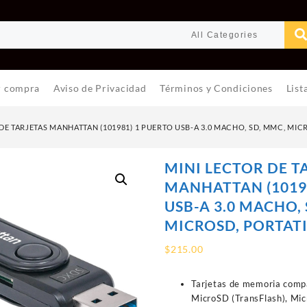
r compra
Aviso de Privacidad
Términos y Condiciones
List
DE TARJETAS MANHATTAN (101981) 1 PUERTO USB-A 3.0 MACHO, SD, MMC, MIC
MINI LECTOR DE T
MANHATTAN (1019
USB-A 3.0 MACHO,
MICROSD, PORTAT
$
215.00
Tarjetas de memoria com
MicroSD (TransFlash), Mi