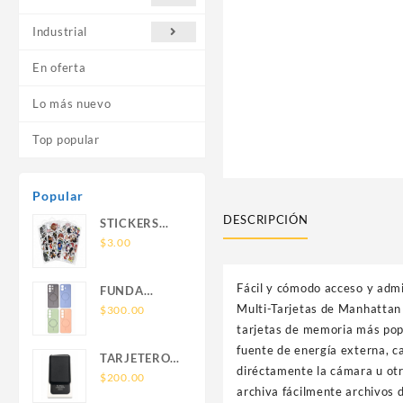
Industrial
En oferta
Lo más nuevo
Top popular
Popular
DESCRIPCIÓN
STICKERS
UNIVERSALES
$
3.00
Fácil y cómodo acceso y admi
FUNDA
Multi-Tarjetas de Manhattan 
NOVA SAM
$
300.00
A56 FUNDA
tarjetas de memoria más popu
SILICONA
fuente de energía externa, c
TARJETERO
SIN SOPORTE
diréctamente la cámara u ot
SIN SOPORTE
$
200.00
MAGNETICO
archiva fácilmente archivos 
MAGSAFE