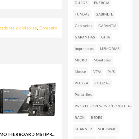
DUROS
ENERGIA
FUNDAS
GABINETE
Gabinetes
GARANTIA
adores y divisores
,
Computo
GARANTIAS
GHIA
Impresoras
MEMORIAS
MICRO
Monitores
Mouse
P/TV/
Pc´s
POLIZA
POLIZAS
Portatiles
PROYECTORES/DVD/CONSOLAS
RACK
REDES
SCANNER
SOFTWARE
MOTHERBOARD MSI (PRO