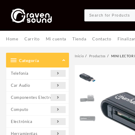
Ir
al
contenido
Home
Carrito
Mi cuenta
Tienda
Contacto
Finaliza
Inicio
Productos
MINI LECTOR 
Categoría
Telefonía
Car Audio
Componentes Electrónicos
Computo
Electrónica
Herramientas