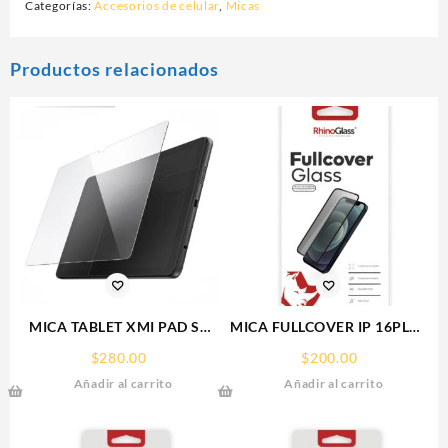
Categorías:
Accesorios de celular
,
Micas
Productos relacionados
MICA TABLET XMI PAD SE
MICA FULLCOVER IP 16PLUS
11° REDMI SCREEN GLASS
IPHONE RHINOGLASS
$
280.00
$
200.00
PROTECTOR RHINOGLASS
Añadir al carrito
Añadir al carrito