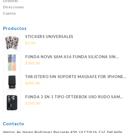
Ordenes
Direcciones
Cuenta
Productos
STICKERS UNIVERSALES
$
3.00
FUNDA NOVA SAM A56 FUNDA SILICONA SIN
SOPORTE MAGNETICO SAMSUNG
$
300.00
TARJETERO SIN SOPORTE MAGSAFE FOR IPHONE
LEATHER WALLET MAGSAFE
$
200.00
FUNDA 3 EN 1 TIPO OTTERBOX USO RUDO SAM
S26 ULTRA SAMSUNG S26 ULTRA
$
350.00
Contacto
Ventas: Av. Nereo Rodriguez Barragán 450, ULC10I16, Col. Del Valle,