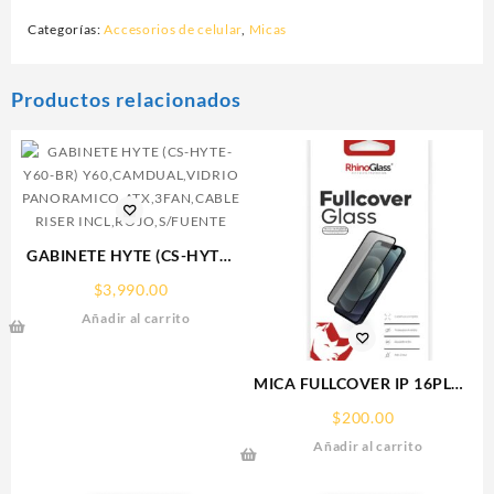
Categorías:
Accesorios de celular
,
Micas
Productos relacionados
GABINETE HYTE (CS-HYTE-
Y60-BR)
$
3,990.00
Y60,CAMDUAL,VIDRIO
Añadir al carrito
PANORAMICO,ATX,3FAN,CABLE
RISER INCL,ROJO,S/FUENTE
MICA FULLCOVER IP 16PLUS
IPHONE RHINOGLASS
$
200.00
Añadir al carrito