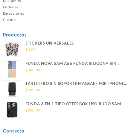
Mi Carrito
Ordenes
Direcciones
Cuenta
Productos
STICKERS UNIVERSALES
$
3.00
FUNDA NOVA SAM A56 FUNDA SILICONA SIN
SOPORTE MAGNETICO SAMSUNG
$
300.00
TARJETERO SIN SOPORTE MAGSAFE FOR IPHONE
LEATHER WALLET MAGSAFE
$
200.00
FUNDA 3 EN 1 TIPO OTTERBOX USO RUDO SAM
S26 ULTRA SAMSUNG S26 ULTRA
$
350.00
Contacto