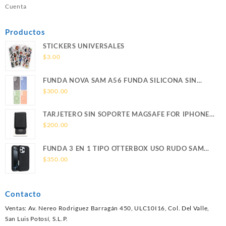
Cuenta
Productos
STICKERS UNIVERSALES
$
3.00
FUNDA NOVA SAM A56 FUNDA SILICONA SIN
SOPORTE MAGNETICO SAMSUNG
$
300.00
TARJETERO SIN SOPORTE MAGSAFE FOR IPHONE
LEATHER WALLET MAGSAFE
$
200.00
FUNDA 3 EN 1 TIPO OTTERBOX USO RUDO SAM
S26 ULTRA SAMSUNG S26 ULTRA
$
350.00
Contacto
Ventas: Av. Nereo Rodriguez Barragán 450, ULC10I16, Col. Del Valle,
San Luis Potosí, S.L.P.