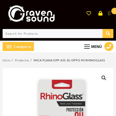
Ir
al
0
contenido
Categoría
MENÚ
Inicio
Productos
MICA PLANA OPP A55 5G OPPO 9H RHINOGLASS