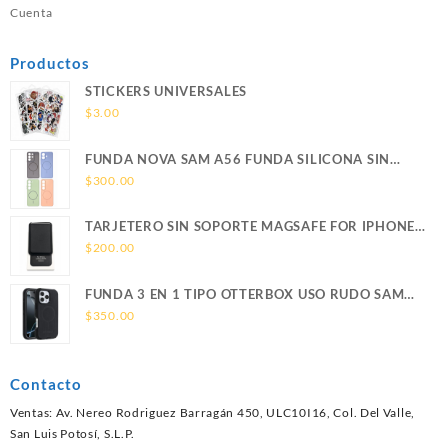
Cuenta
Productos
STICKERS UNIVERSALES
$
3.00
FUNDA NOVA SAM A56 FUNDA SILICONA SIN
SOPORTE MAGNETICO SAMSUNG
$
300.00
TARJETERO SIN SOPORTE MAGSAFE FOR IPHONE
LEATHER WALLET MAGSAFE
$
200.00
FUNDA 3 EN 1 TIPO OTTERBOX USO RUDO SAM
S26 ULTRA SAMSUNG S26 ULTRA
$
350.00
Contacto
Ventas: Av. Nereo Rodriguez Barragán 450, ULC10I16, Col. Del Valle,
San Luis Potosí, S.L.P.