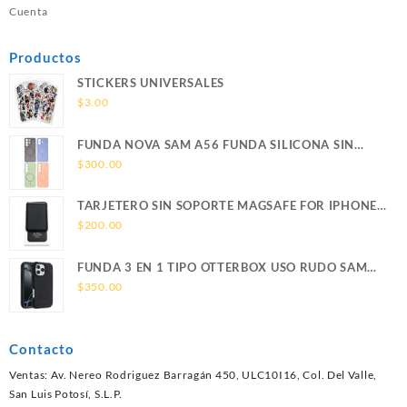
Cuenta
Productos
STICKERS UNIVERSALES
$
3.00
FUNDA NOVA SAM A56 FUNDA SILICONA SIN
SOPORTE MAGNETICO SAMSUNG
$
300.00
TARJETERO SIN SOPORTE MAGSAFE FOR IPHONE
LEATHER WALLET MAGSAFE
$
200.00
FUNDA 3 EN 1 TIPO OTTERBOX USO RUDO SAM
S26 ULTRA SAMSUNG S26 ULTRA
$
350.00
Contacto
Ventas: Av. Nereo Rodriguez Barragán 450, ULC10I16, Col. Del Valle,
San Luis Potosí, S.L.P.