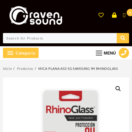
Ir
al
0
contenido
Categoría
MENÚ
Inicio
Productos
MICA PLANA A53 5G SAMSUNG 9H RHINOGLASS