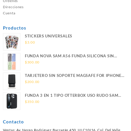
Ordenes
Direcciones
Cuenta
Productos
STICKERS UNIVERSALES
$
3.00
FUNDA NOVA SAM A56 FUNDA SILICONA SIN
SOPORTE MAGNETICO SAMSUNG
$
300.00
TARJETERO SIN SOPORTE MAGSAFE FOR IPHONE
LEATHER WALLET MAGSAFE
$
200.00
FUNDA 3 EN 1 TIPO OTTERBOX USO RUDO SAM
S26 ULTRA SAMSUNG S26 ULTRA
$
350.00
Contacto
Ventas: Av. Nereo Rodriguez Barragán 450, ULC10I16, Col. Del Valle,