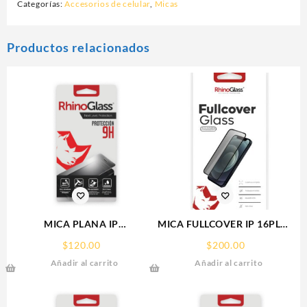
Categorías:
Accesorios de celular
,
Micas
Productos relacionados
MICA PLANA IP
MICA FULLCOVER IP 16PLUS
16PRO/17/17PRO IPHONE
IPHONE RHINOGLASS
$
120.00
$
200.00
9H RHINOGLASS
Añadir al carrito
Añadir al carrito