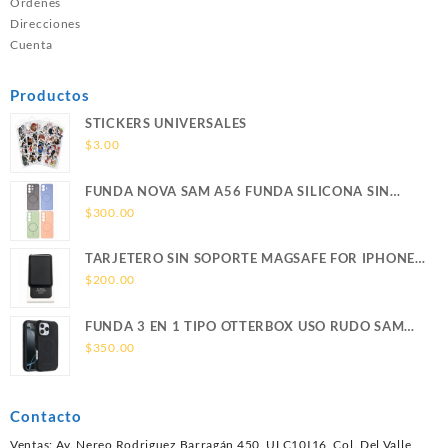
Ordenes
Direcciones
Cuenta
Productos
STICKERS UNIVERSALES
$
3.00
FUNDA NOVA SAM A56 FUNDA SILICONA SIN
SOPORTE MAGNETICO SAMSUNG
$
300.00
TARJETERO SIN SOPORTE MAGSAFE FOR IPHONE
LEATHER WALLET MAGSAFE
$
200.00
FUNDA 3 EN 1 TIPO OTTERBOX USO RUDO SAM
S26 ULTRA SAMSUNG S26 ULTRA
$
350.00
Contacto
Ventas: Av. Nereo Rodriguez Barragán 450, ULC10I16, Col. Del Valle,