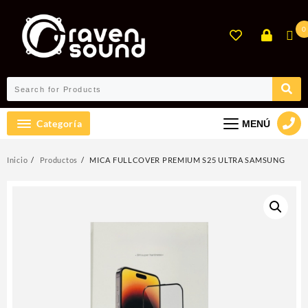
Ir
al
0
contenido
Categoría
MENÚ
Inicio
Productos
MICA FULLCOVER PREMIUM S25 ULTRA SAMSUNG