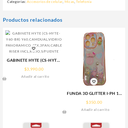
Categorías:
Accesorios de celular
,
Micas
,
Telefonía
Productos relacionados
GABINETE HYTE (CS-HYTE-
Y60-BR)
$
3,990.00
Y60,CAMDUAL,VIDRIO
Añadir al carrito
PANORAMICO,ATX,3FAN,CABLE
RISER INCL,ROJO,S/FUENTE
FUNDA 3D GLITTER I-PH 15
IPHONE PROTECTOR
$
350.00
FUNCASE
Añadir al carrito