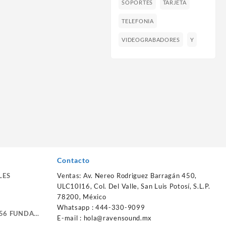
SOPORTES
TARJETA
TELEFONIA
VIDEOGRABADORES
Y
Contacto
LES
Ventas: Av. Nereo Rodriguez Barragán 450,
ULC10I16, Col. Del Valle, San Luis Potosí, S.L.P.
78200, México
Whatsapp : 444-330-9099
56 FUNDA
E-mail :
hola@ravensound.mx
RTE