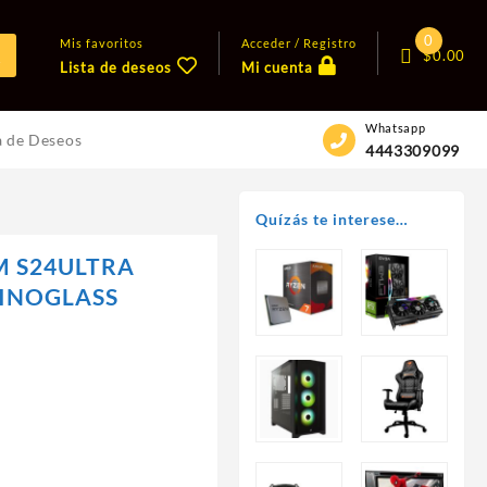
0
Mis favoritos
Acceder / Registro
$
0.00
Lista de deseos
Mi cuenta
Whatsapp
a de Deseos
4443309099
Quízás te interese…
 S24ULTRA
INOGLASS