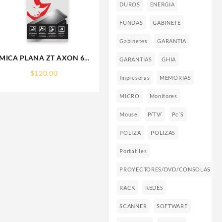
DUROS
ENERGIA
FUNDAS
GABINETE
Gabinetes
GARANTIA
MICA PLANA ZT AXON 60
GARANTIAS
GHIA
ZTE 9H RHINOGLASS
$
120.00
Impresoras
MEMORIAS
MICRO
Monitores
Mouse
P/TV/
Pc´s
POLIZA
POLIZAS
Portatiles
PROYECTORES/DVD/CONSOLAS
RACK
REDES
SCANNER
SOFTWARE