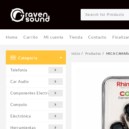
Ir
al
contenido
Home
Carrito
Mi cuenta
Tienda
Contacto
Finaliza
Inicio
Productos
MICA CAMARA
Categoría
Telefonía
Car Audio
Componentes Electrónicos
Computo
Electrónica
Herramientas