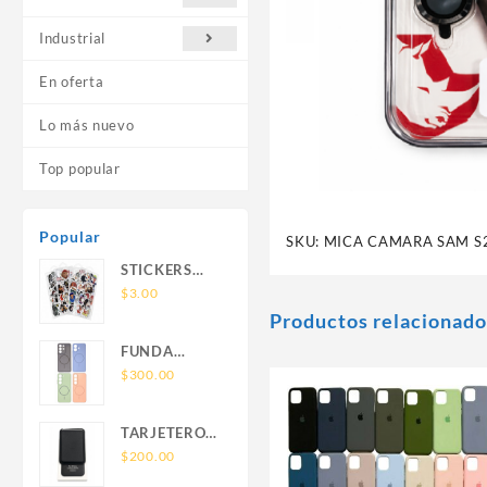
Industrial
En oferta
Lo más nuevo
Top popular
Popular
SKU:
MICA CAMARA SAM S
STICKERS
UNIVERSALES
$
3.00
Productos relacionado
FUNDA
NOVA SAM
$
300.00
A56 FUNDA
SILICONA
TARJETERO
SIN SOPORTE
SIN SOPORTE
$
200.00
MAGNETICO
MAGSAFE