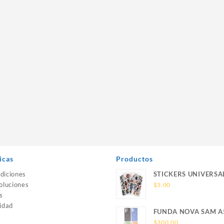
icas
Productos
diciones
STICKERS UNIVERSA
oluciones
$
3.00
s
idad
FUNDA NOVA SAM A
SILICONA SIN SOPO
$
300.00