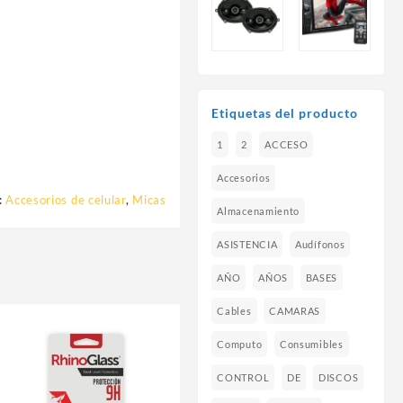
Etiquetas del producto
1
2
ACCESO
Accesorios
:
Accesorios de celular
,
Micas
Almacenamiento
ASISTENCIA
Audífonos
AÑO
AÑOS
BASES
Cables
CAMARAS
Computo
Consumibles
CONTROL
DE
DISCOS