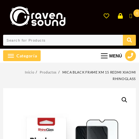
Ir
al
0
contenido
Categoría
MENÚ
Inicio
Productos
MICA BLACK FRAME XM 15 REDMI XIAOMI
RHINOGLASS