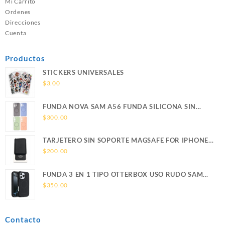
Mi Carrito
Ordenes
Direcciones
Cuenta
Productos
STICKERS UNIVERSALES
$
3.00
FUNDA NOVA SAM A56 FUNDA SILICONA SIN
SOPORTE MAGNETICO SAMSUNG
$
300.00
TARJETERO SIN SOPORTE MAGSAFE FOR IPHONE
LEATHER WALLET MAGSAFE
$
200.00
FUNDA 3 EN 1 TIPO OTTERBOX USO RUDO SAM
S26 ULTRA SAMSUNG S26 ULTRA
$
350.00
Contacto