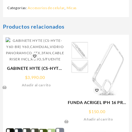
Categorías:
Accesorios de celular
,
Micas
Productos relacionados
GABINETE HYTE (CS-HYTE-
Y60-BR)
$
3,990.00
Y60,CAMDUAL,VIDRIO
Añadir al carrito
PANORAMICO,ATX,3FAN,CABLE
RISER INCL,ROJO,S/FUENTE
FUNDA ACRIGEL IPH 16 PRO
MAX IPHONE
$
150.00
Añadir al carrito