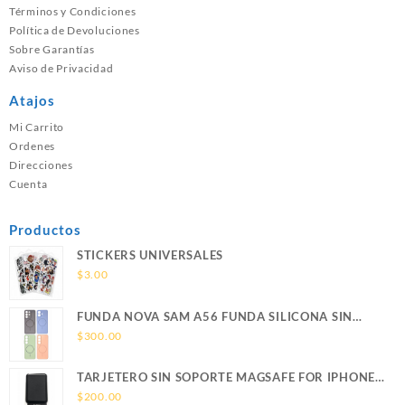
Términos y Condiciones
Política de Devoluciones
Sobre Garantías
Aviso de Privacidad
Atajos
Mi Carrito
Ordenes
Direcciones
Cuenta
Productos
STICKERS UNIVERSALES
$
3.00
FUNDA NOVA SAM A56 FUNDA SILICONA SIN
SOPORTE MAGNETICO SAMSUNG
$
300.00
TARJETERO SIN SOPORTE MAGSAFE FOR IPHONE
LEATHER WALLET MAGSAFE
$
200.00