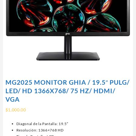
MG2025 MONITOR GHIA / 19.5″ PULG/
LED/ HD 1366X768/ 75 HZ/ HDMI/
VGA
$
1,000.00
Diagonal de la Pantalla: 19.5″
Resolución: 1366×768 HD