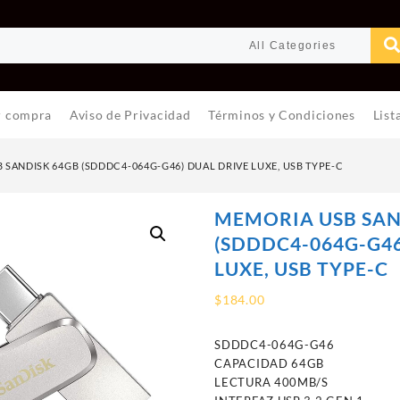
r compra
Aviso de Privacidad
Términos y Condiciones
List
 SANDISK 64GB (SDDDC4-064G-G46) DUAL DRIVE LUXE, USB TYPE-C
MEMORIA USB SAN
(SDDDC4-064G-G46
LUXE, USB TYPE-C
$
184.00
SDDDC4-064G-G46
CAPACIDAD 64GB
LECTURA 400MB/S