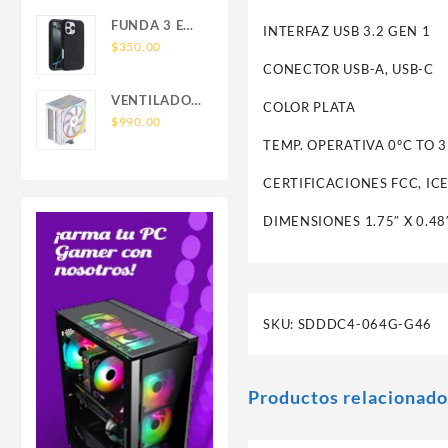
SAMSUNG
FOR IPHONE
FUNDA 3 EN
INTERFAZ USB 3.2 GEN 1
LEATHER
1 TIPO
$
350.00
WALLET
OTTERBOX
CONECTOR USB-A, USB-C
MAGSAFE
USO RUDO
VENTILADOR
COLOR PLATA
SAM S26
P/CPU
$
990.00
ULTRA
BALAM
TEMP. OPERATIVA 0°C TO 3
SAMSUNG
RUSH(BR-
S26 ULTRA
CERTIFICACIONES FCC, ICE
942058)HELIUX
PRO
DIMENSIONES 1.75″ X 0.48″
HEX50,RGB,4
PIPAS,TDP
220W,AMD/INTEL,1*FAN
120MM,PWN
4 PIN+ARGB
SKU:
SDDDC4-064G-G46
3
PIN,BLANCO
Productos relacionado