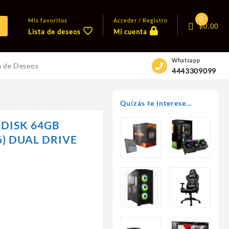
0
Mis favoritos
Acceder / Registro
$
0.00
Lista de deseos
Mi cuenta
Whatsapp
a de Deseos
4443309099
Quízás te interese…
DISK 64GB
) DUAL DRIVE