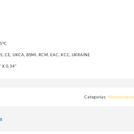
5°C
S, CE, UKCA, BSMI, RCM, EAC, KCC, UKRAINE
 X 0.34″
Categorías:
Almacenamie
s