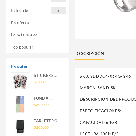
Industrial
En oferta
Lo más nuevo
Top popular
DESCRIPCIÓN
Popular
STICKERS
SKU: SDDDC4-064G-G46
UNIVERSALES
$
3.00
MARCA: SANDISK
FUNDA
DESCRIPCION DEL PRODUC
NOVA SAM
$
300.00
A56 FUNDA
ESPECIFICACIONES:
SILICONA
TARJETERO
CAPACIDAD 64GB
SIN SOPORTE
SIN SOPORTE
$
200.00
MAGNETICO
MAGSAFE
LECTURA 400MB/S