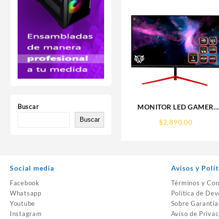
Buscar
MONITOR LED GAMER
BALAM RUSH ULTRA
Buscar
$
2,890.00
ODYSSEY MTX24G/23.8
PLANO 16:9/144HZ/FULL
HD
1920X1080/NEGRO/BR-
Social media
Avisos y Polít
932417
Facebook
Términos y Con
Whatsapp
Política de Dev
Youtube
Sobre Garantía
Instagram
Aviso de Privac