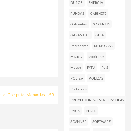
DUROS
ENERGIA
FUNDAS
GABINETE
Gabinetes
GARANTIA
GARANTIAS
GHIA
Impresoras
MEMORIAS
MICRO
Monitores
Mouse
P/TV/
Pc´s
POLIZA
POLIZAS
Portatiles
nto
,
Computo
,
Memorias USB
PROYECTORES/DVD/CONSOLAS
RACK
REDES
SCANNER
SOFTWARE