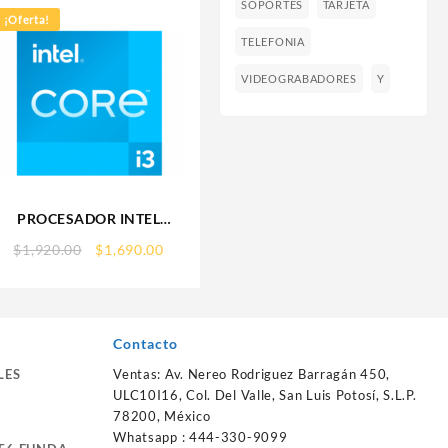
SOPORTES
TARJETA
¡Oferta!
TELEFONIA
VIDEOGRABADORES
Y
PROCESADOR INTEL
(BX8071512100F) CORE I3-
Original
Current
$
1,920.00
$
1,690.00
12100F S-1700 4CORES
price
price
4.30GHZ 65W SIN
was:
is:
GRAFICOS
$1,920.00.
$1,690.00.
Contacto
LES
Ventas: Av. Nereo Rodriguez Barragán 450,
ULC10I16, Col. Del Valle, San Luis Potosí, S.L.P.
78200, México
Whatsapp : 444-330-9099