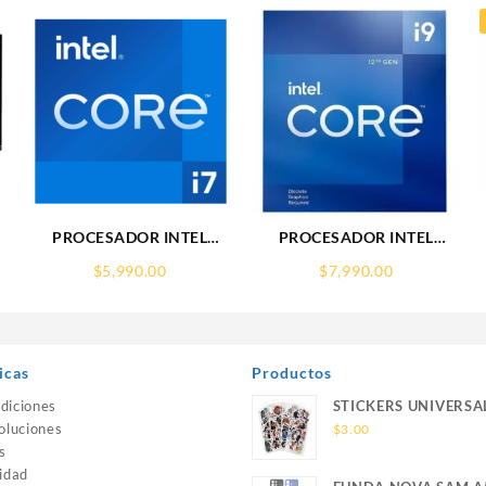
PROCESADOR INTEL
PROCESADOR INTEL
(BX8071512700F) CORE I7-
(BX8071512900KF) CORE
$
5,990.00
$
7,990.00
12700F S-1700 12CORES
I9-12900KF S-1700
4.90GHZ 65W SIN
16CORES 5.2GHZ 125W
GRAFICOS
S/GRAFICOS S/DISIPADOR
icas
Productos
diciones
STICKERS UNIVERSA
oluciones
$
3.00
s
idad