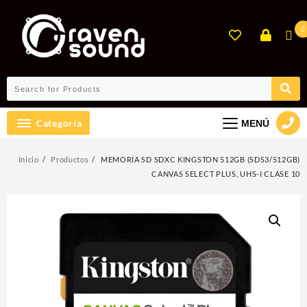
Ir
al
0
contenido
Categoría
MENÚ
Inicio
Productos
MEMORIA SD SDXC KINGSTON 512GB (SDS3/512GB)
CANVAS SELECT PLUS, UHS-I CLASE 10