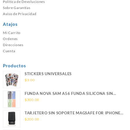
Política de Devoluciones
Sobre Garantías
Aviso de Privacidad
Atajos
Mi Carrito
Ordenes
Direcciones
Cuenta
Productos
STICKERS UNIVERSALES
$
3.00
FUNDA NOVA SAM A56 FUNDA SILICONA SIN
SOPORTE MAGNETICO SAMSUNG
$
300.00
TARJETERO SIN SOPORTE MAGSAFE FOR IPHONE
LEATHER WALLET MAGSAFE
$
200.00