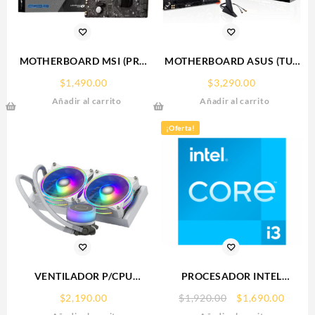
MOTHERBOARD MSI (PRO
MOTHERBOARD ASUS (TUF
H610M-G DDR4) SOCKET
GAMING B550M-PLUS WIFI
$
1,490.00
$
3,290.00
1700, 2*DDR4 3200MHZ,
II) SOCKET
Añadir al carrito
Añadir al carrito
1*HDMI, 1*VGA, MICRO ATX
AM4,4*DDR4,HDMI,DP,PCIE-
4.0,WIFI6,MICRO ATX
¡Oferta!
VENTILADOR P/CPU
PROCESADOR INTEL
COOLER MASTER (MLX-
(BX8071512100F) CORE I3-
Original
Curre
$
2,190.00
$
1,920.00
$
1,690.00
D24M-A18PW-R1)
12100F S-1700 4CORES
price
price