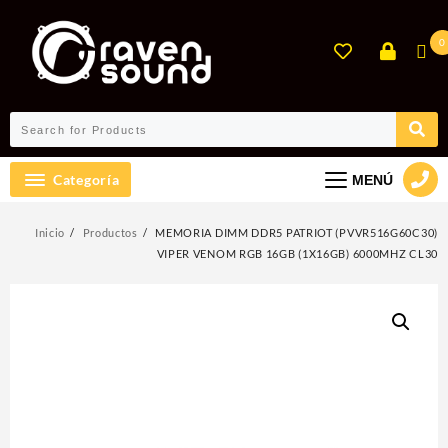
Ir
al
0
contenido
Categoría
MENÚ
Inicio
Productos
MEMORIA DIMM DDR5 PATRIOT (PVVR516G60C30)
VIPER VENOM RGB 16GB (1X16GB) 6000MHZ CL30