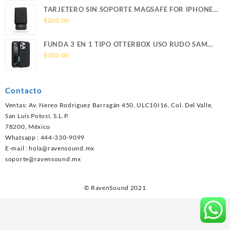
TARJETERO SIN SOPORTE MAGSAFE FOR IPHONE
LEATHER WALLET MAGSAFE
$
200.00
FUNDA 3 EN 1 TIPO OTTERBOX USO RUDO SAM
S26 ULTRA SAMSUNG S26 ULTRA
$
350.00
Contacto
Ventas: Av. Nereo Rodriguez Barragán 450, ULC10I16, Col. Del Valle,
San Luis Potosí, S.L.P.
78200, México
Whatsapp : 444-330-9099
E-mail :
hola@ravensound.mx
soporte@ravensound.mx
© RavenSound 2021