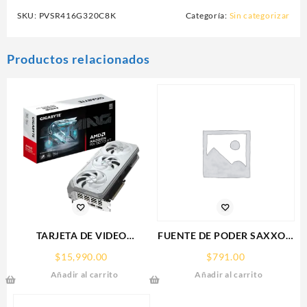
SKU:
PVSR416G320C8K
Categoría:
Sin categorizar
Productos relacionados
TARJETA DE VIDEO
FUENTE DE PODER SAXXON
GIGABYTE (GV-
(PSU1210-D9)
$
15,990.00
$
791.00
R907XGAMINGOCICE-16GD)
REGULADA,12V,10
Añadir al carrito
Añadir al carrito
RX 9070
AMPERES,DISTRIBUIDOR
XT,16GB,GDDR6,PCIE
PARA 9 CAMARAS