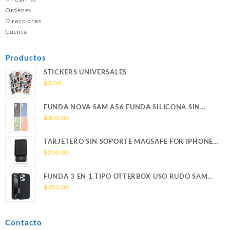
Ordenes
Direcciones
Cuenta
Productos
STICKERS UNIVERSALES
$
3.00
FUNDA NOVA SAM A56 FUNDA SILICONA SIN
SOPORTE MAGNETICO SAMSUNG
$
300.00
TARJETERO SIN SOPORTE MAGSAFE FOR IPHONE
LEATHER WALLET MAGSAFE
$
200.00
FUNDA 3 EN 1 TIPO OTTERBOX USO RUDO SAM
S26 ULTRA SAMSUNG S26 ULTRA
$
350.00
Contacto