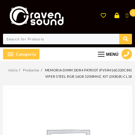
Ir
al
0
contenido
Categoría
MENÚ
Inicio
Productos
MEMORIA DIMM DDR4 PATRIOT (PVSR416G320C8K)
VIPER STEEL RGB 16GB 3200MHZ, KIT (2X8GB) CL18