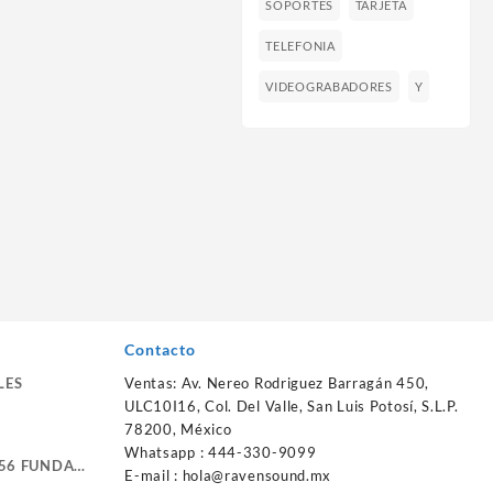
SOPORTES
TARJETA
TELEFONIA
VIDEOGRABADORES
Y
Contacto
LES
Ventas: Av. Nereo Rodriguez Barragán 450,
ULC10I16, Col. Del Valle, San Luis Potosí, S.L.P.
78200, México
Whatsapp : 444-330-9099
56 FUNDA
E-mail :
hola@ravensound.mx
RTE