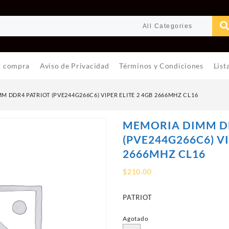
r compra
Aviso de Privacidad
Términos y Condiciones
List
 DDR4 PATRIOT (PVE244G266C6) VIPER ELITE 2 4GB 2666MHZ CL16
MEMORIA DIMM D
(PVE244G266C6) VI
2666MHZ CL16
$
210.00
PATRIOT
Agotado