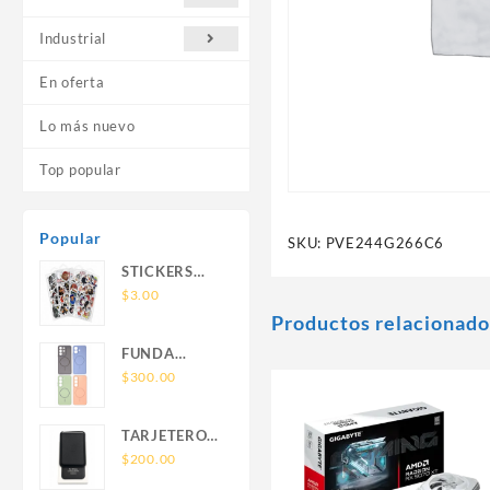
Industrial
En oferta
Lo más nuevo
Top popular
Popular
SKU:
PVE244G266C6
STICKERS
UNIVERSALES
$
3.00
Productos relacionado
FUNDA
NOVA SAM
$
300.00
A56 FUNDA
SILICONA
TARJETERO
SIN SOPORTE
SIN SOPORTE
$
200.00
MAGNETICO
MAGSAFE