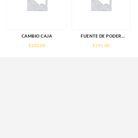
CAMBIO CAJA
FUENTE DE PODER
SAXXON (PSU1210-D9)
$
100.00
$
791.00
REGULADA,12V,10
AMPERES,DISTRIBUIDOR
PARA 9 CAMARAS