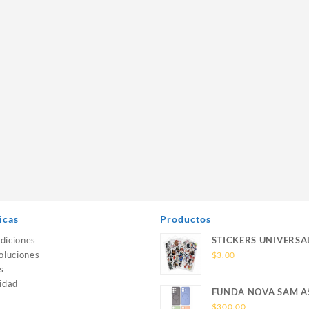
icas
Productos
diciones
STICKERS UNIVERSA
oluciones
$
3.00
s
idad
FUNDA NOVA SAM A
SILICONA SIN SOPO
$
300.00