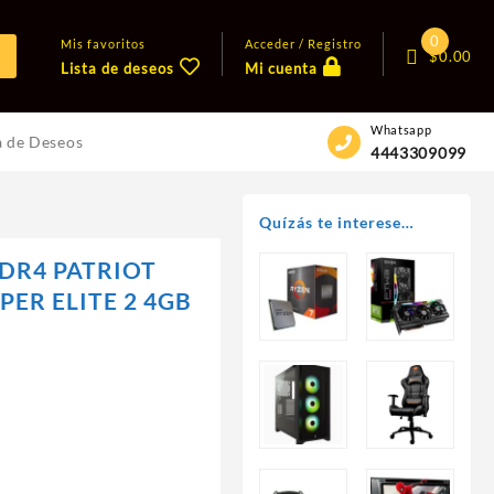
0
Mis favoritos
Acceder / Registro
$
0.00
Lista de deseos
Mi cuenta
Whatsapp
a de Deseos
4443309099
Quízás te interese…
DR4 PATRIOT
PER ELITE 2 4GB