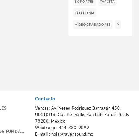
SOPORTES
TARJETA
TELEFONIA
VIDEOGRABADORES
Y
Contacto
LES
Ventas: Av. Nereo Rodriguez Barragán 450,
ULC10I16, Col. Del Valle, San Luis Potosí, S.L.P.
78200, México
Whatsapp : 444-330-9099
56 FUNDA
E-mail :
hola@ravensound.mx
RTE