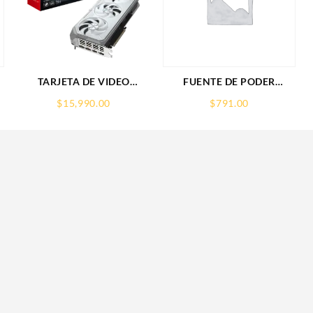
TARJETA DE VIDEO
FUENTE DE PODER
GIGABYTE (GV-
SAXXON (PSU1210-D9)
$
15,990.00
$
791.00
R907XGAMINGOCICE-
REGULADA,12V,10
16GD) RX 9070
AMPERES,DISTRIBUIDOR
XT,16GB,GDDR6,PCIE
PARA 9 CAMARAS
5.0,HDMI,DP,3 FAN