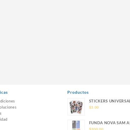
icas
Productos
diciones
STICKERS UNIVERSA
oluciones
$
3.00
s
idad
FUNDA NOVA SAM A
SILICONA SIN SOPO
$
300.00