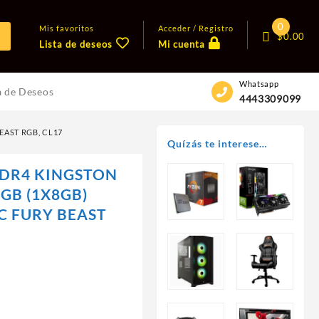
0
Mis favoritos
Acceder / Registro
$
0.00
Lista de deseos
Mi cuenta
Whatsapp
a de Deseos
4443309099
EAST RGB, CL17
Quízás te interese…
DR4 KINGSTON
8GB (1X8GB)
C FURY BEAST