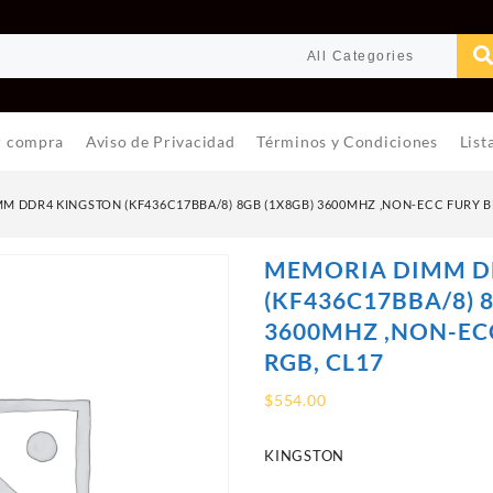
r compra
Aviso de Privacidad
Términos y Condiciones
List
M DDR4 KINGSTON (KF436C17BBA/8) 8GB (1X8GB) 3600MHZ ,NON-ECC FURY B
MEMORIA DIMM D
(KF436C17BBA/8) 
3600MHZ ,NON-EC
RGB, CL17
$
554.00
KINGSTON