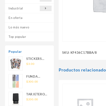
Industrial
En oferta
Lo más nuevo
Top popular
Popular
SKU:
KF436C17BBA/8
STICKERS
UNIVERSALES
$
3.00
Productos relacionado
FUNDA
NOVA SAM
$
300.00
A56 FUNDA
SILICONA
TARJETERO
SIN SOPORTE
SIN SOPORTE
$
200.00
MAGNETICO
MAGSAFE