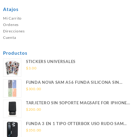
Atajos
Mi Carrito
Ordenes
Direcciones
Cuenta
Productos
STICKERS UNIVERSALES
$
3.00
FUNDA NOVA SAM A56 FUNDA SILICONA SIN
SOPORTE MAGNETICO SAMSUNG
$
300.00
TARJETERO SIN SOPORTE MAGSAFE FOR IPHONE
LEATHER WALLET MAGSAFE
$
200.00
FUNDA 3 EN 1 TIPO OTTERBOX USO RUDO SAM
S26 ULTRA SAMSUNG S26 ULTRA
$
350.00