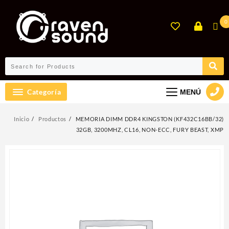
Ir
al
0
contenido
Categoría
MENÚ
Inicio
Productos
MEMORIA DIMM DDR4 KINGSTON (KF432C16BB/32)
32GB, 3200MHZ, CL16, NON-ECC, FURY BEAST, XMP