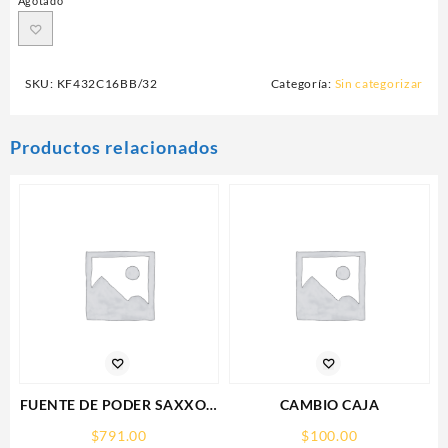
Agotado
SKU:
KF432C16BB/32
Categoría:
Sin categorizar
Productos relacionados
FUENTE DE PODER SAXXON
CAMBIO CAJA
(PSU1210-D9)
$
791.00
$
100.00
REGULADA,12V,10