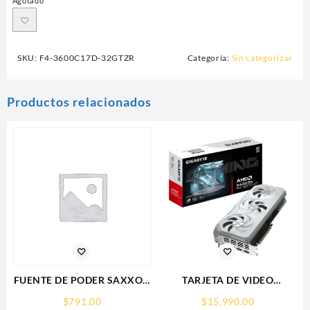
Agotado
SKU:
F4-3600C17D-32GTZR
Categoría:
Sin categorizar
Productos relacionados
FUENTE DE PODER SAXXON
TARJETA DE VIDEO
(PSU1210-D9)
GIGABYTE (GV-
$
791.00
$
15,990.00
REGULADA,12V,10
R907XGAMINGOCICE-16GD)