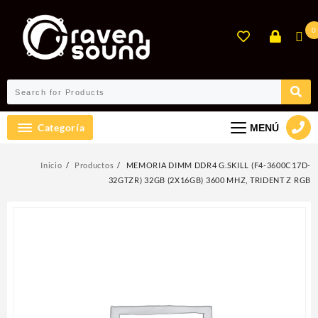
Ir
al
0
contenido
Categoría
MENÚ
Inicio
Productos
MEMORIA DIMM DDR4 G.SKILL (F4-3600C17D-
32GTZR) 32GB (2X16GB) 3600 MHZ, TRIDENT Z RGB