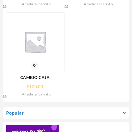
Añadir al carrito
Añadir al carrito
AMPERES,DISTRIBUIDOR
RX 9070
PARA 9 CAMARAS
XT,16GB,GDDR6,PCIE
5.0,HDMI,DP,3 FAN
CAMBIO CAJA
$
100.00
Añadir al carrito
Popular