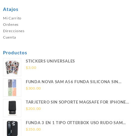
Atajos
Mi Carrito
Ordenes
Direcciones
Cuenta
Productos
STICKERS UNIVERSALES
$
3.00
FUNDA NOVA SAM A56 FUNDA SILICONA SIN
SOPORTE MAGNETICO SAMSUNG
$
300.00
TARJETERO SIN SOPORTE MAGSAFE FOR IPHONE
LEATHER WALLET MAGSAFE
$
200.00
FUNDA 3 EN 1 TIPO OTTERBOX USO RUDO SAM
S26 ULTRA SAMSUNG S26 ULTRA
$
350.00