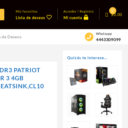
0
Mis favoritos
Acceder / Registro
$
0.00
Lista de deseos
Mi cuenta
Whatsapp
a de Deseos
4443309099
Quízás te interese…
DR3 PATRIOT
R 3 4GB
EATSINK,CL10