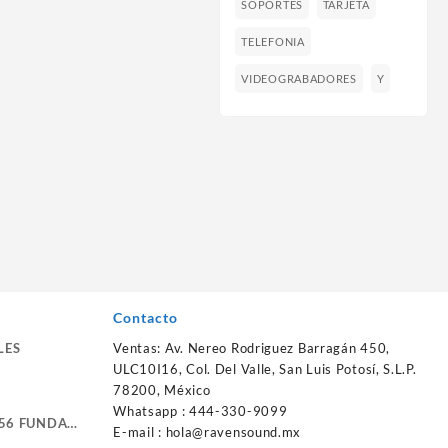
SOPORTES
TARJETA
TELEFONIA
VIDEOGRABADORES
Y
Contacto
LES
Ventas: Av. Nereo Rodriguez Barragán 450,
ULC10I16, Col. Del Valle, San Luis Potosí, S.L.P.
78200, México
Whatsapp : 444-330-9099
56 FUNDA
E-mail :
hola@ravensound.mx
RTE