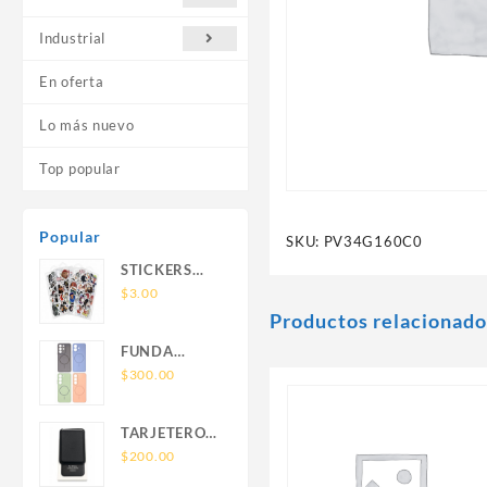
Industrial
En oferta
Lo más nuevo
Top popular
Popular
SKU:
PV34G160C0
STICKERS
UNIVERSALES
$
3.00
Productos relacionado
FUNDA
NOVA SAM
$
300.00
A56 FUNDA
SILICONA
TARJETERO
SIN SOPORTE
SIN SOPORTE
$
200.00
MAGNETICO
MAGSAFE