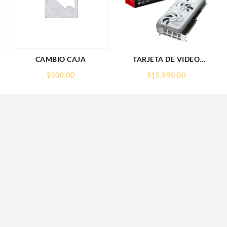
CAMBIO CAJA
TARJETA DE VIDEO
GIGABYTE (GV-
$
100.00
$
15,990.00
R907XGAMINGOCICE-
16GD) RX 9070
XT,16GB,GDDR6,PCIE
5.0,HDMI,DP,3 FAN