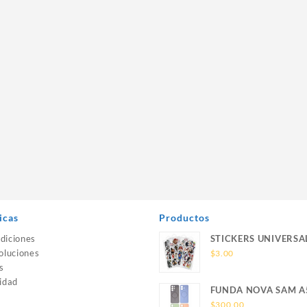
icas
Productos
diciones
STICKERS UNIVERSA
oluciones
$
3.00
s
idad
FUNDA NOVA SAM A
SILICONA SIN SOPO
$
300.00