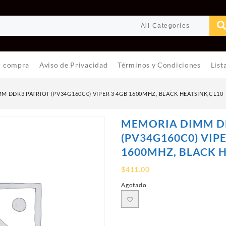
r compra
Aviso de Privacidad
Términos y Condiciones
List
 DDR3 PATRIOT (PV34G160C0) VIPER 3 4GB 1600MHZ, BLACK HEATSINK,CL10
MEMORIA DIMM D
(PV34G160C0) VIPE
1600MHZ, BLACK H
$
411.00
Agotado