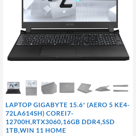
LAPTOP GIGABYTE 15.6″ (AERO 5 KE4-
72LA614SH) COREI7-
12700H,RTX3060,16GB DDR4,SSD
1TB,WIN 11 HOME