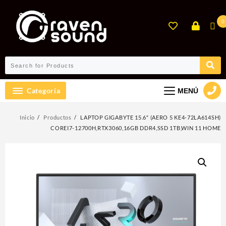
Ir
al
0
contenido
Categoría
MENÚ
Inicio
Productos
LAPTOP GIGABYTE 15.6″ (AERO 5 KE4-72LA614SH)
COREI7-12700H,RTX3060,16GB DDR4,SSD 1TB,WIN 11 HOME