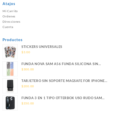
Atajos
Mi Carrito
Ordenes
Direcciones
Cuenta
Productos
STICKERS UNIVERSALES
$
3.00
FUNDA NOVA SAM A56 FUNDA SILICONA SIN
SOPORTE MAGNETICO SAMSUNG
$
300.00
TARJETERO SIN SOPORTE MAGSAFE FOR IPHONE
LEATHER WALLET MAGSAFE
$
200.00
FUNDA 3 EN 1 TIPO OTTERBOX USO RUDO SAM
S26 ULTRA SAMSUNG S26 ULTRA
$
350.00