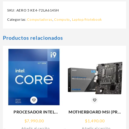
SKU:
AERO 5 KE4-72LA614SH
Categorías:
Computadoras
,
Computo
,
Laptop/Notebook
Productos relacionados
PROCESADOR INTEL
MOTHERBOARD MSI (PRO
(BX8071512900KF) CORE I9-
H610M-G DDR4) SOCKET
$
7,990.00
$
1,490.00
12900KF S-1700 16CORES
1700, 2*DDR4 3200MHZ,
Añadir al carrito
Añadir al carrito