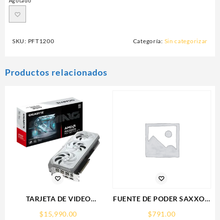
Agotado
SKU:
PFT1200
Categoría:
Sin categorizar
Productos relacionados
TARJETA DE VIDEO
FUENTE DE PODER SAXXON
GIGABYTE (GV-
(PSU1210-D9)
$
15,990.00
$
791.00
R907XGAMINGOCICE-16GD)
REGULADA,12V,10