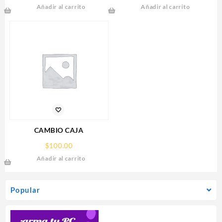
Añadir al carrito
Añadir al carrito
RX 9070
AMPERES,DISTRIBUIDOR
XT,16GB,GDDR6,PCIE
PARA 9 CAMARAS
5.0,HDMI,DP,3 FAN
CAMBIO CAJA
$
100.00
Añadir al carrito
Popular