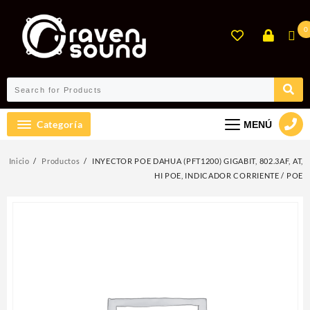
Ir
al
0
contenido
Categoría
MENÚ
Inicio
Productos
INYECTOR POE DAHUA (PFT1200) GIGABIT, 802.3AF, AT,
HI POE, INDICADOR CORRIENTE / POE