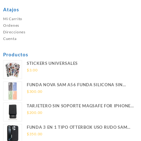
Atajos
Mi Carrito
Ordenes
Direcciones
Cuenta
Productos
STICKERS UNIVERSALES
$
3.00
FUNDA NOVA SAM A56 FUNDA SILICONA SIN
SOPORTE MAGNETICO SAMSUNG
$
300.00
TARJETERO SIN SOPORTE MAGSAFE FOR IPHONE
LEATHER WALLET MAGSAFE
$
200.00
FUNDA 3 EN 1 TIPO OTTERBOX USO RUDO SAM
S26 ULTRA SAMSUNG S26 ULTRA
$
350.00