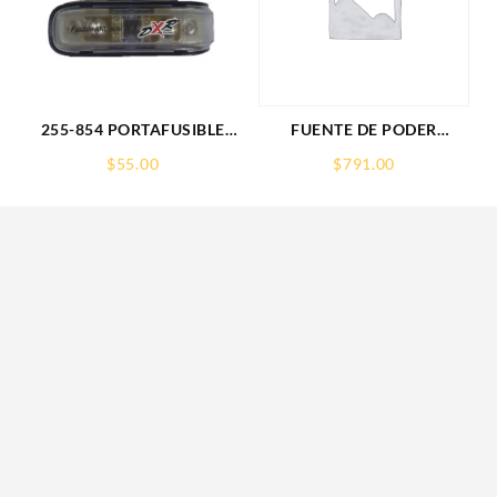
255-854 PORTAFUSIBLE
FUENTE DE PODER
MINI ANL DXR C/FUSIBLE
SAXXON (PSU1210-D9)
$
55.00
$
791.00
80A
REGULADA,12V,10
AMPERES,DISTRIBUIDOR
PARA 9 CAMARAS