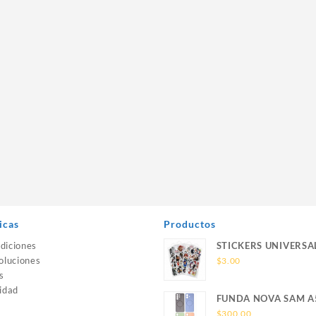
icas
Productos
diciones
STICKERS UNIVERSA
oluciones
$
3.00
s
idad
FUNDA NOVA SAM A
SILICONA SIN SOPO
$
300.00