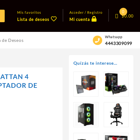
0
Mis favoritos
Acceder / Registro
$
0.00
Lista de deseos
Mi cuenta
Whatsapp
a de Deseos
4443309099
Quízás te interese…
HATTAN 4
APTADOR DE