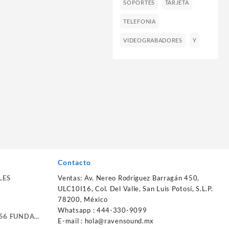
SOPORTES
TARJETA
TELEFONIA
VIDEOGRABADORES
Y
Contacto
LES
Ventas: Av. Nereo Rodriguez Barragán 450,
ULC10I16, Col. Del Valle, San Luis Potosí, S.L.P.
78200, México
Whatsapp : 444-330-9099
56 FUNDA
E-mail :
hola@ravensound.mx
RTE