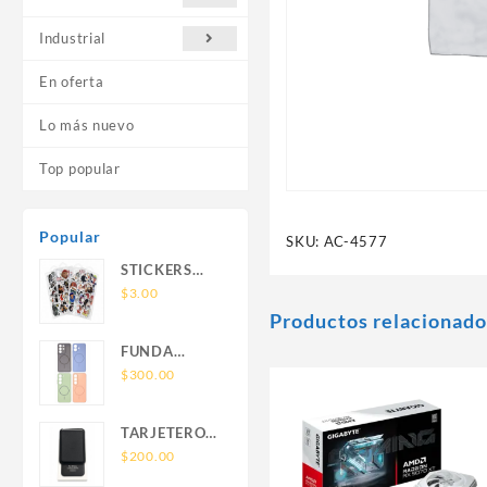
Industrial
En oferta
Lo más nuevo
Top popular
Popular
SKU:
AC-4577
STICKERS
UNIVERSALES
$
3.00
Productos relacionado
FUNDA
NOVA SAM
$
300.00
A56 FUNDA
SILICONA
TARJETERO
SIN SOPORTE
SIN SOPORTE
$
200.00
MAGNETICO
MAGSAFE