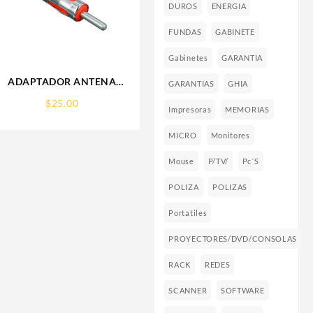
DUROS
ENERGIA
FUNDAS
GABINETE
Gabinetes
GARANTIA
ADAPTADOR ANTENA
GARANTIAS
GHIA
AUTOMOTRIZ TIPO
$
25.00
VOLKSWAGEN – EUROPEO
Impresoras
MEMORIAS
MICRO
Monitores
Mouse
P/TV/
Pc´s
POLIZA
POLIZAS
Portatiles
PROYECTORES/DVD/CONSOLAS
RACK
REDES
SCANNER
SOFTWARE