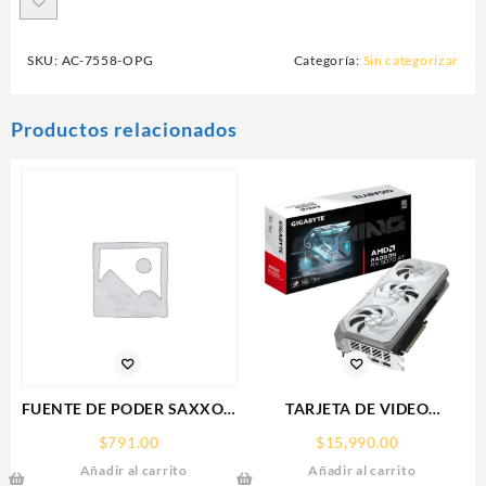
SKU:
AC-7558-OPG
Categoría:
Sin categorizar
Productos relacionados
FUENTE DE PODER SAXXON
TARJETA DE VIDEO
(PSU1210-D9)
GIGABYTE (GV-
$
791.00
$
15,990.00
REGULADA,12V,10
R907XGAMINGOCICE-16GD)
Añadir al carrito
Añadir al carrito
AMPERES,DISTRIBUIDOR
RX 9070