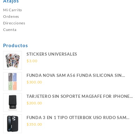
Atajos
Mi Carrito
Ordenes
Direcciones
Cuenta
Productos
STICKERS UNIVERSALES
$
3.00
FUNDA NOVA SAM A56 FUNDA SILICONA SIN
SOPORTE MAGNETICO SAMSUNG
$
300.00
TARJETERO SIN SOPORTE MAGSAFE FOR IPHONE
LEATHER WALLET MAGSAFE
$
200.00
FUNDA 3 EN 1 TIPO OTTERBOX USO RUDO SAM
S26 ULTRA SAMSUNG S26 ULTRA
$
350.00