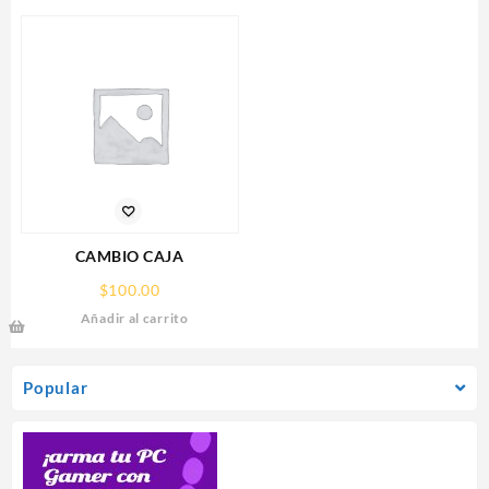
PARA 9 CAMARAS
XT,16GB,GDDR6,PCIE
5.0,HDMI,DP,3 FAN
CAMBIO CAJA
$
100.00
Añadir al carrito
Popular