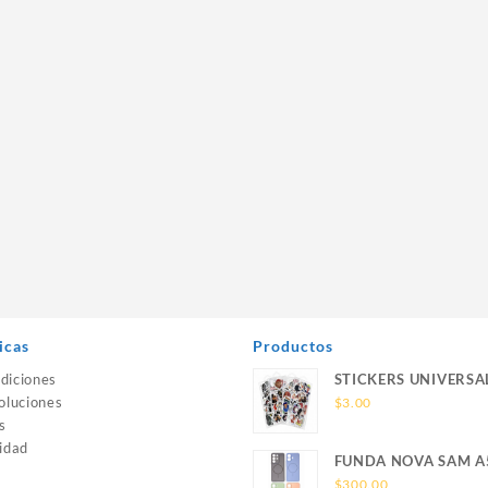
icas
Productos
diciones
STICKERS UNIVERSA
oluciones
$
3.00
s
idad
FUNDA NOVA SAM A
SILICONA SIN SOPO
$
300.00