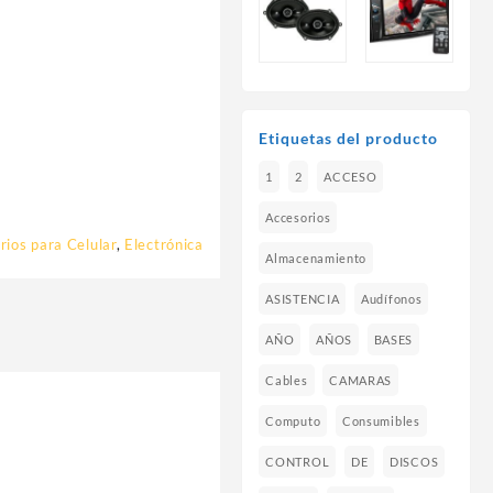
Etiquetas del producto
1
2
ACCESO
Accesorios
rios para Celular
,
Electrónica
Almacenamiento
ASISTENCIA
Audífonos
AÑO
AÑOS
BASES
Cables
CAMARAS
Computo
Consumibles
CONTROL
DE
DISCOS