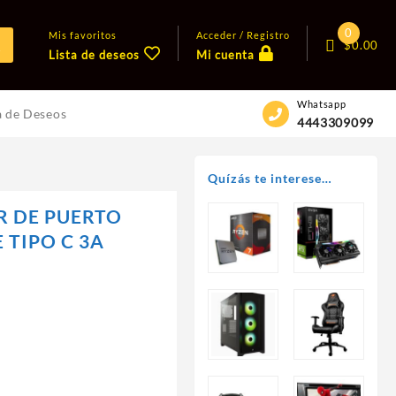
0
Mis favoritos
Acceder / Registro
$
0.00
Lista de deseos
Mi cuenta
Whatsapp
a de Deseos
4443309099
Quízás te interese…
 DE PUERTO
 TIPO C 3A