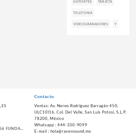
SOPORTES
TARJETA
TELEFONIA
VIDEOGRABADORES
Y
Contacto
LES
Ventas: Av. Nereo Rodriguez Barragán 450,
ULC10I16, Col. Del Valle, San Luis Potosí, S.L.P.
78200, México
Whatsapp : 444-330-9099
56 FUNDA
E-mail :
hola@ravensound.mx
RTE