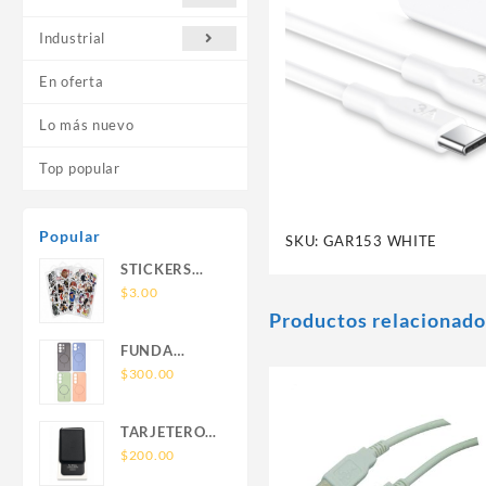
Industrial
En oferta
Lo más nuevo
Top popular
Popular
SKU:
GAR153 WHITE
STICKERS
UNIVERSALES
$
3.00
Productos relacionado
FUNDA
NOVA SAM
$
300.00
A56 FUNDA
SILICONA
TARJETERO
SIN SOPORTE
SIN SOPORTE
$
200.00
MAGNETICO
MAGSAFE