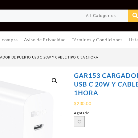
r compra
Aviso de Privacidad
Términos y Condiciones
List
ADOR DE PUERTO USB C 20W Y CABLE TIPO C 3A 1HORA
GAR153 CARGADOR
USB C 20W Y CABLE
1HORA
$
230.00
Agotado