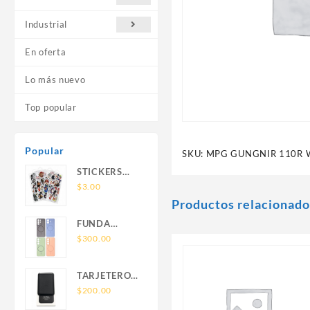
Industrial
En oferta
Lo más nuevo
Top popular
Popular
SKU:
MPG GUNGNIR 110R 
STICKERS
UNIVERSALES
$
3.00
Productos relacionado
FUNDA
NOVA SAM
$
300.00
A56 FUNDA
SILICONA
TARJETERO
SIN SOPORTE
SIN SOPORTE
$
200.00
MAGNETICO
MAGSAFE