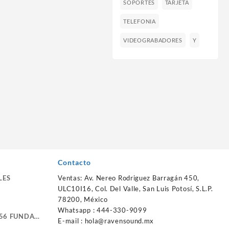
SOPORTES
TARJETA
TELEFONIA
VIDEOGRABADORES
Y
Contacto
LES
Ventas: Av. Nereo Rodriguez Barragán 450,
ULC10I16, Col. Del Valle, San Luis Potosí, S.L.P.
78200, México
Whatsapp : 444-330-9099
56 FUNDA
E-mail :
hola@ravensound.mx
RTE