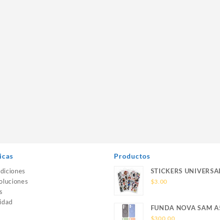
icas
Productos
diciones
STICKERS UNIVERSA
oluciones
$
3.00
s
idad
FUNDA NOVA SAM A
SILICONA SIN SOPO
$
300.00