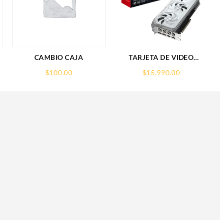
CAMBIO CAJA
TARJETA DE VIDEO
GIGABYTE (GV-
$
100.00
$
15,990.00
R907XGAMINGOCICE-
16GD) RX 9070
XT,16GB,GDDR6,PCIE
5.0,HDMI,DP,3 FAN