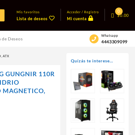
0
Mis favoritos
Acceder / Registro
$
0.00
Lista de deseos
Mi cuenta
Whatsapp
a de Deseos
4443309099
, ATX
Quízás te interese…
PG GUNGNIR 110R
IDRIO
O MAGNETICO,