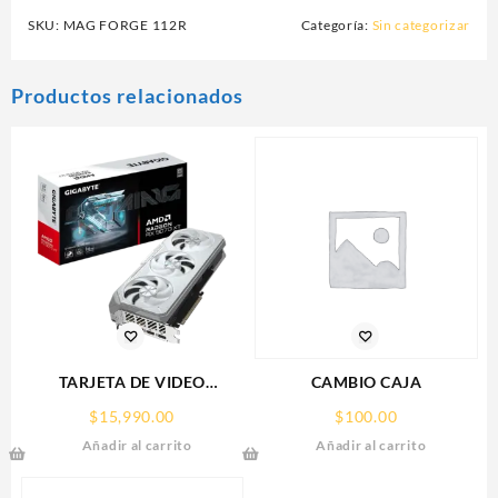
SKU:
MAG FORGE 112R
Categoría:
Sin categorizar
Productos relacionados
TARJETA DE VIDEO
CAMBIO CAJA
GIGABYTE (GV-
$
15,990.00
$
100.00
R907XGAMINGOCICE-16GD)
Añadir al carrito
Añadir al carrito
RX 9070
XT,16GB,GDDR6,PCIE