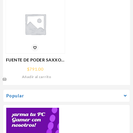
5.0,HDMI,DP,3 FAN
FUENTE DE PODER SAXXON
(PSU1210-D9)
$
791.00
REGULADA,12V,10
Añadir al carrito
AMPERES,DISTRIBUIDOR
PARA 9 CAMARAS
Popular