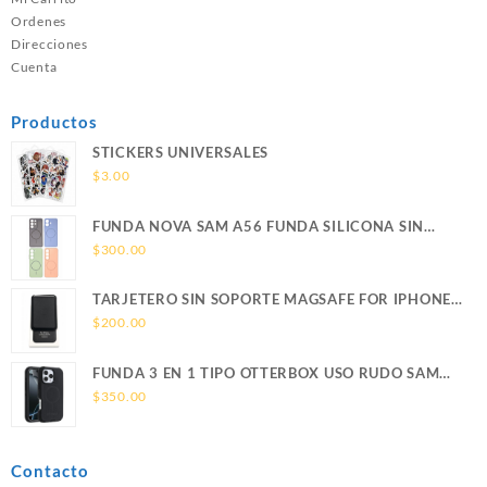
Ordenes
Direcciones
Cuenta
Productos
STICKERS UNIVERSALES
$
3.00
FUNDA NOVA SAM A56 FUNDA SILICONA SIN
SOPORTE MAGNETICO SAMSUNG
$
300.00
TARJETERO SIN SOPORTE MAGSAFE FOR IPHONE
LEATHER WALLET MAGSAFE
$
200.00
FUNDA 3 EN 1 TIPO OTTERBOX USO RUDO SAM
S26 ULTRA SAMSUNG S26 ULTRA
$
350.00
Contacto