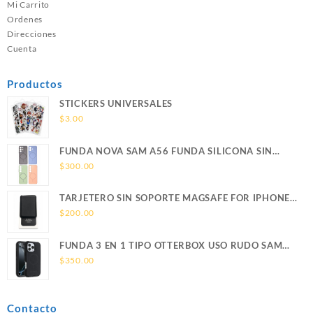
Mi Carrito
Ordenes
Direcciones
Cuenta
Productos
STICKERS UNIVERSALES
$
3.00
FUNDA NOVA SAM A56 FUNDA SILICONA SIN
SOPORTE MAGNETICO SAMSUNG
$
300.00
TARJETERO SIN SOPORTE MAGSAFE FOR IPHONE
LEATHER WALLET MAGSAFE
$
200.00
FUNDA 3 EN 1 TIPO OTTERBOX USO RUDO SAM
S26 ULTRA SAMSUNG S26 ULTRA
$
350.00
Contacto