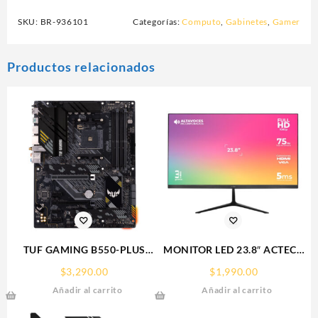
SKU:
BR-936101
Categorías:
Computo
,
Gabinetes
,
Gamer
Productos relacionados
TUF GAMING B550-PLUS
MONITOR LED 23.8″ ACTECK
WIFI II ASUS TARJETA
(AC-933841)
$
3,290.00
$
1,990.00
MADRE SOCKET
SP240,1920*1080,75HZ,5MS,H
Añadir al carrito
Añadir al carrito
AM4,4*DDR4,HDMI,DP,PCIE-
4.0,ATX