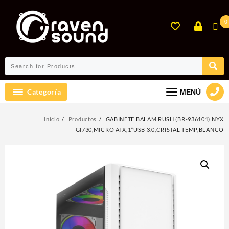
Ir
al
0
contenido
Categoría
MENÚ
Inicio
Productos
GABINETE BALAM RUSH (BR-936101) NYX
GI730,MICRO ATX,1*USB 3.0,CRISTAL TEMP,BLANCO