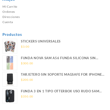
Mi Carrito
Ordenes
Direcciones
Cuenta
Productos
STICKERS UNIVERSALES
$
3.00
FUNDA NOVA SAM A56 FUNDA SILICONA SIN
SOPORTE MAGNETICO SAMSUNG
$
300.00
TARJETERO SIN SOPORTE MAGSAFE FOR IPHONE
LEATHER WALLET MAGSAFE
$
200.00
FUNDA 3 EN 1 TIPO OTTERBOX USO RUDO SAM
S26 ULTRA SAMSUNG S26 ULTRA
$
350.00