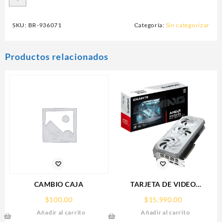
SKU:
BR-936071
Categoría:
Sin categorizar
Productos relacionados
CAMBIO CAJA
TARJETA DE VIDEO
GIGABYTE (GV-
$
100.00
$
15,990.00
R907XGAMINGOCICE-16GD)
Añadir al carrito
Añadir al carrito
RX 9070