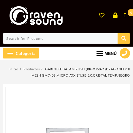
Ir
al
0
contenido
Categoría
MENÚ
Inicio
Productos
GABINETE BALAM RUSH (BR-936071)DRAGONFLY II
MESH GM740S,MICRO ATX,1*USB 3.0,CRISTAL TEMP,NEGRO