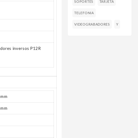
SOPORTES
TARJETA
TELEFONIA
VIDEOGRABADORES
Y
adores inversos P12R
0 mm
0 mm