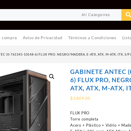
r compra
Aviso de Privacidad
Términos y Condiciones
List
EC (0-761345-10148-6) FLUX PRO, NEGRO/MADERA, E-ATX, ATX, M-ATX, ITX, S/
GABINETE ANTEC (
6) FLUX PRO, NEG
ATX, ATX, M-ATX, I
$
3,809.00
FLUX PRO
Torre completa
Acero + Plástico + Vidrio + Mad