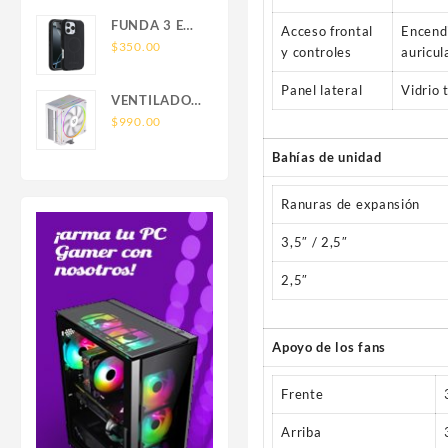
SAMSUNG
FOR IPHONE
FUNDA 3 EN
Acceso frontal
Encendi
LEATHER
1 TIPO
$
350.00
y controles
auricul
WALLET
OTTERBOX
MAGSAFE
USO RUDO
Panel lateral
Vidrio
VENTILADOR
SAM S26
P/CPU
$
990.00
ULTRA
BALAM
SAMSUNG
Bahías de unidad
RUSH(BR-
S26 ULTRA
942058)HELIUX
Ranuras de expansión
PRO
HEX50,RGB,4
3,5″ / 2,5″
PIPAS,TDP
220W,AMD/INTEL,1*FAN
2,5″
120MM,PWN
4 PIN+ARGB
3
Apoyo de los fans
PIN,BLANCO
Frente
Arriba