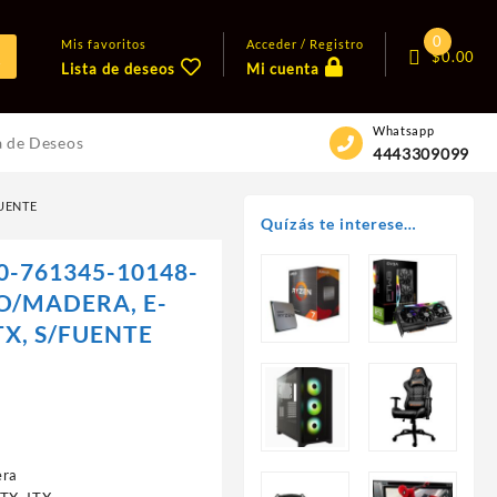
0
Mis favoritos
Acceder / Registro
$
0.00
Lista de deseos
Mi cuenta
Whatsapp
a de Deseos
4443309099
FUENTE
Quízás te interese…
0-761345-10148-
RO/MADERA, E-
TX, S/FUENTE
era