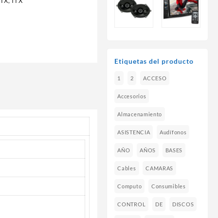
TX, ITX
Etiquetas del producto
1
2
ACCESO
Accesorios
Almacenamiento
ASISTENCIA
Audífonos
AÑO
AÑOS
BASES
Cables
CAMARAS
Computo
Consumibles
CONTROL
DE
DISCOS