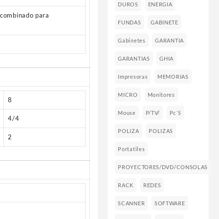
DUROS
ENERGIA
r combinado para
FUNDAS
GABINETE
Gabinetes
GARANTIA
GARANTIAS
GHIA
Impresoras
MEMORIAS
MICRO
Monitores
8
Mouse
P/TV/
Pc´s
4/4
POLIZA
POLIZAS
2
Portatiles
PROYECTORES/DVD/CONSOLAS
RACK
REDES
SCANNER
SOFTWARE