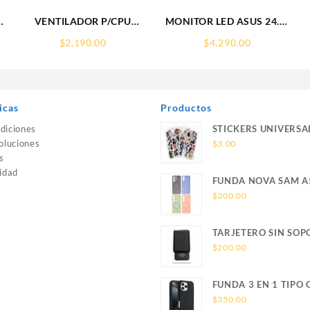
VENTILADOR P/CPU
MONITOR LED ASUS 24.1″
COOLER MASTER (MLX-
(PA248QV) PROART
$
2,190.00
$
4,290.00
D24M-A18PW-R1)
1920X1200
MASTERLIQUID L240
75HZ,5MS,IPS,VGA,HDMI,DP,3
ILLUSION,RGB,LGA1851/AM,BLANCO
3.0
icas
Productos
diciones
STICKERS UNIVERSA
oluciones
$
3.00
s
idad
FUNDA NOVA SAM A
SILICONA SIN SOPO
$
300.00
MAGNETICO SAMSU
TARJETERO SIN SOP
MAGSAFE FOR IPHO
$
200.00
WALLET MAGSAFE
FUNDA 3 EN 1 TIPO
USO RUDO SAM S26
$
350.00