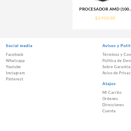
PROCESADOR AMD (100-
100000263BOX) RYZEN 7
$
3,950.00
5700G S-AM4, 8 CORE 3.8
GHZ, 65W, C/GRAFICOS,
C/FAN
Social media
Avisos y Polít
Facebook
Términos y Con
Whatsapp
Política de Dev
Youtube
Sobre Garantía
Instagram
Aviso de Privac
Pinterest
Atajos
Mi Carrito
Ordenes
Direcciones
Cuenta