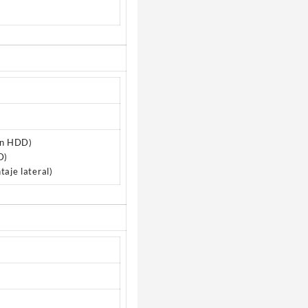
on HDD)
D)
aje lateral)