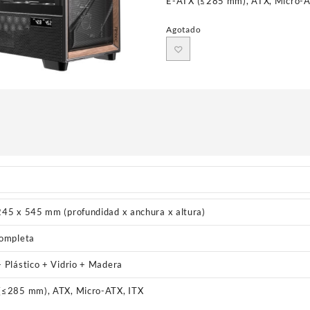
E-ATX (≤285 mm), ATX, Micro-A
Agotado
245 x 545 mm (profundidad x anchura x altura)
completa
 Plástico + Vidrio + Madera
(≤285 mm), ATX, Micro-ATX, ITX