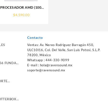
PROCESADOR AMD (100-
100000593WOF) RYZEN 5
$
4,590.00
7600X S-AM5, 6 CORE 4.7
.5MM,4*USB
GHZ, 105W, C/GRAFICOS,
S/FAN
Contacto
LES
Ventas: Av. Nereo Rodriguez Barragán 450,
ULC10I16, Col. Del Valle, San Luis Potosí, S.L.P.
78200, México
Whatsapp : 444-330-9099
56 FUNDA
E-mail :
hola@ravensound.mx
RTE
soporte@ravensound.mx
NG
ORTE
NE LEATHER
 OTTERBOX
 ULTRA