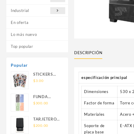
Industrial
En oferta
Lo más nuevo
Top popular
DESCRIPCIÓN
Popular
STICKERS
especificación principal
UNIVERSALES
$
3.00
Dimensiones
530 x 
FUNDA
NOVA SAM
Factor de forma
Torre 
$
300.00
A56 FUNDA
Materiales
Acero +
SILICONA
TARJETERO
SIN SOPORTE
SIN SOPORTE
$
200.00
Soporte de
E-ATX 
MAGNETICO
MAGSAFE
placa base