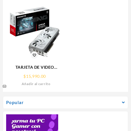
PARA 9 CAMARAS
TARJETA DE VIDEO
GIGABYTE (GV-
$
15,990.00
R907XGAMINGOCICE-16GD)
Añadir al carrito
RX 9070
XT,16GB,GDDR6,PCIE
5.0,HDMI,DP,3 FAN
Popular