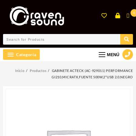
Ir
al
0
contenido
Categoría
MENÚ
Inicio
Productos
GABINETE ACTECK (AC-929011) PERFORMANCE
GI210,MICRATX,FUENTE 500W,2*USB 2.0,NEGRO