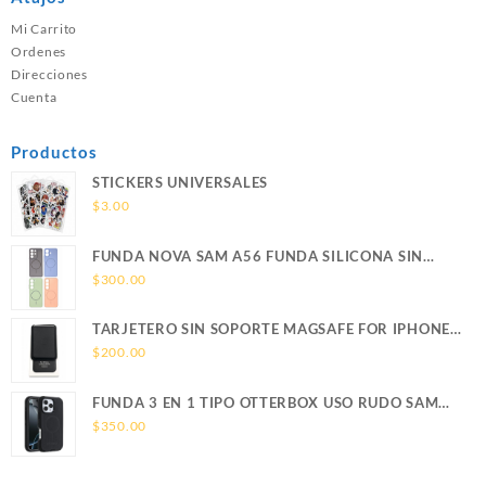
Mi Carrito
Ordenes
Direcciones
Cuenta
Productos
STICKERS UNIVERSALES
$
3.00
FUNDA NOVA SAM A56 FUNDA SILICONA SIN
SOPORTE MAGNETICO SAMSUNG
$
300.00
TARJETERO SIN SOPORTE MAGSAFE FOR IPHONE
LEATHER WALLET MAGSAFE
$
200.00
FUNDA 3 EN 1 TIPO OTTERBOX USO RUDO SAM
S26 ULTRA SAMSUNG S26 ULTRA
$
350.00