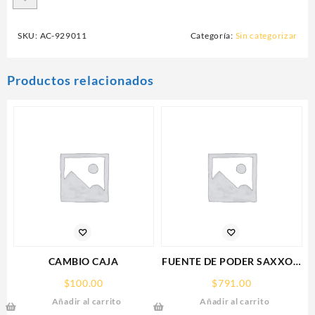
SKU:
AC-929011
Categoría:
Sin categorizar
Productos relacionados
CAMBIO CAJA
FUENTE DE PODER SAXXON
(PSU1210-D9)
$
100.00
$
791.00
REGULADA,12V,10
Añadir al carrito
Añadir al carrito
AMPERES,DISTRIBUIDOR