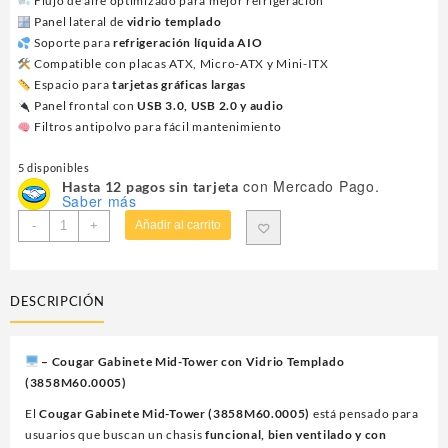
Flujo de aire optimizado para mejor refrigeración
Panel lateral de
vidrio templado
Soporte para
refrigeración líquida AIO
Compatible con placas ATX, Micro-ATX y Mini-ITX
Espacio para
tarjetas gráficas largas
Panel frontal con
USB 3.0, USB 2.0 y audio
Filtros antipolvo para fácil mantenimiento
5 disponibles
con Mercado Pago.
Hasta 12 pagos sin tarjeta
Saber más
GAB
-
+
Añadir al carrito
COUGAR
FV270
RGB
DESCRIPCIÓN
BLACK
cantidad
– Cougar Gabinete Mid-Tower con Vidrio Templado
(3858M60.0005)
El
Cougar Gabinete Mid-Tower (3858M60.0005)
está pensado para
usuarios que buscan un chasis
funcional, bien ventilado y con