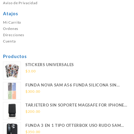
Aviso de Privacidad
Atajos
Mi Carrito
Ordenes
Direcciones
Cuenta
Productos
STICKERS UNIVERSALES
$
3.00
FUNDA NOVA SAM A56 FUNDA SILICONA SIN
SOPORTE MAGNETICO SAMSUNG
$
300.00
TARJETERO SIN SOPORTE MAGSAFE FOR IPHONE
LEATHER WALLET MAGSAFE
$
200.00
FUNDA 3 EN 1 TIPO OTTERBOX USO RUDO SAM
S26 ULTRA SAMSUNG S26 ULTRA
$
350.00