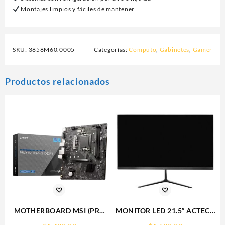
Montajes limpios y fáciles de mantener
SKU:
3858M60.0005
Categorías:
Computo
,
Gabinetes
,
Gamer
Productos relacionados
MOTHERBOARD MSI (PRO
MONITOR LED 21.5″ ACTECK
H610M-G DDR4) SOCKET
(AC-933858)