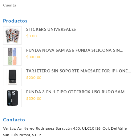
Cuenta
Productos
STICKERS UNIVERSALES
$
3.00
FUNDA NOVA SAM A56 FUNDA SILICONA SIN
SOPORTE MAGNETICO SAMSUNG
$
300.00
TARJETERO SIN SOPORTE MAGSAFE FOR IPHONE
LEATHER WALLET MAGSAFE
$
200.00
FUNDA 3 EN 1 TIPO OTTERBOX USO RUDO SAM
S26 ULTRA SAMSUNG S26 ULTRA
$
350.00
Contacto
Ventas: Av. Nereo Rodriguez Barragán 450, ULC10I16, Col. Del Valle,
San Luis Potosí, S.L.P.