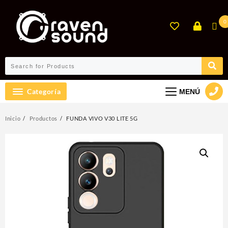
Ir
al
0
contenido
Categoría
MENÚ
Inicio
Productos
FUNDA VIVO V30 LITE 5G