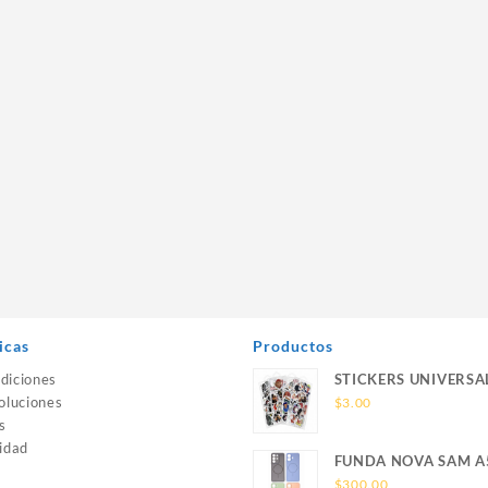
icas
Productos
diciones
STICKERS UNIVERSA
oluciones
$
3.00
s
idad
FUNDA NOVA SAM A
SILICONA SIN SOPO
$
300.00