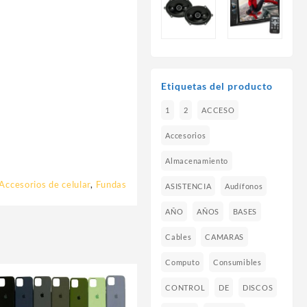
Etiquetas del producto
1
2
ACCESO
Accesorios
Almacenamiento
Accesorios de celular
,
Fundas
ASISTENCIA
Audífonos
AÑO
AÑOS
BASES
Cables
CAMARAS
Computo
Consumibles
CONTROL
DE
DISCOS