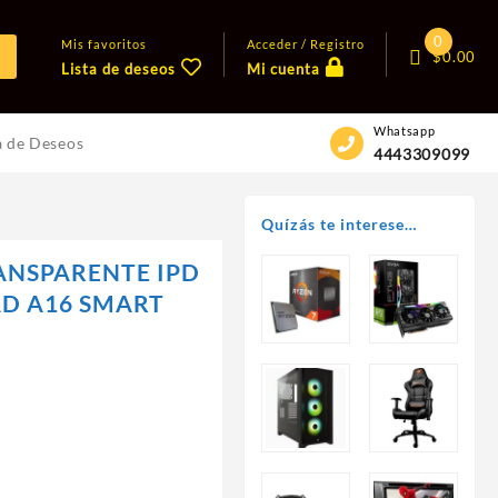
0
Mis favoritos
Acceder / Registro
$
0.00
Lista de deseos
Mi cuenta
Whatsapp
a de Deseos
4443309099
Quízás te interese…
ANSPARENTE IPD
PAD A16 SMART