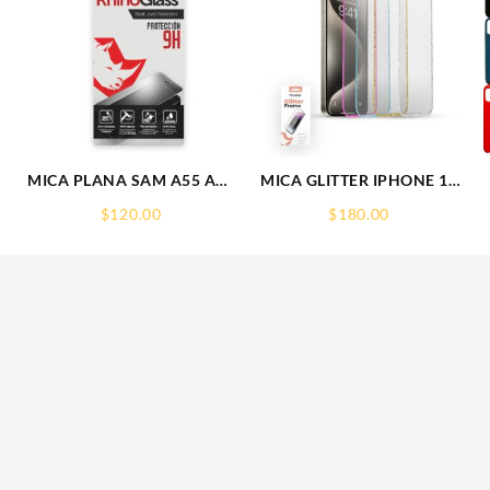
5
MICA PLANA SAM A55 A56
MICA GLITTER IPHONE 17
S
SAMSUNG 9H
PRO MAX/IP 16PROMAX
$
120.00
$
180.00
RHINOGLASS
GLITTER FRAME
RHINOGLASS