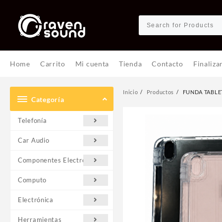
Ir
al
contenido
Home
Carrito
Mi cuenta
Tienda
Contacto
Finaliza
Inicio
Productos
FUNDA TABLET
Categoría
Telefonía
Car Audio
Componentes Electrónicos
Computo
Electrónica
Herramientas