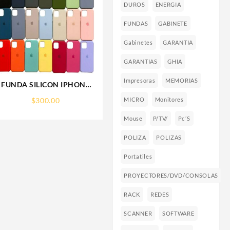
DUROS
ENERGIA
FUNDAS
GABINETE
Gabinetes
GARANTIA
GARANTIAS
GHIA
Impresoras
MEMORIAS
FUNDA SILICON IPHONE
13 SILICONE CASE SPC
$
300.00
MICRO
Monitores
Mouse
P/TV/
Pc´s
POLIZA
POLIZAS
Portatiles
PROYECTORES/DVD/CONSOLAS
RACK
REDES
SCANNER
SOFTWARE