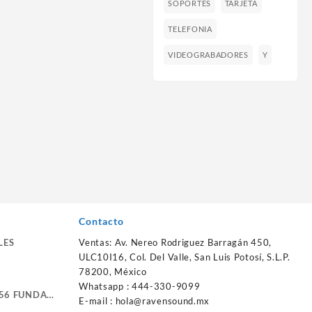
SOPORTES
TARJETA
TELEFONIA
VIDEOGRABADORES
Y
Contacto
LES
Ventas: Av. Nereo Rodriguez Barragán 450,
ULC10I16, Col. Del Valle, San Luis Potosí, S.L.P.
78200, México
Whatsapp : 444-330-9099
56 FUNDA
E-mail :
hola@ravensound.mx
RTE