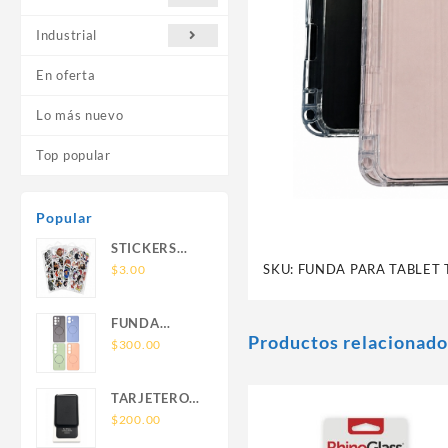
Industrial
En oferta
Lo más nuevo
Top popular
Popular
STICKERS
UNIVERSALES
SKU:
FUNDA PARA TABLET 
$
3.00
FUNDA
Productos relacionado
NOVA SAM
$
300.00
A56 FUNDA
SILICONA
TARJETERO
SIN SOPORTE
SIN SOPORTE
$
200.00
MAGNETICO
MAGSAFE