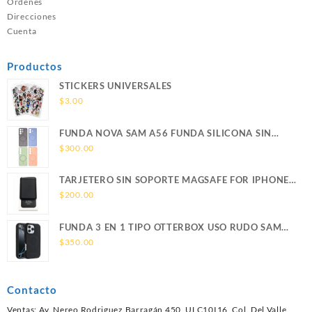
Ordenes
Direcciones
Cuenta
Productos
STICKERS UNIVERSALES
$
3.00
FUNDA NOVA SAM A56 FUNDA SILICONA SIN
SOPORTE MAGNETICO SAMSUNG
$
300.00
TARJETERO SIN SOPORTE MAGSAFE FOR IPHONE
LEATHER WALLET MAGSAFE
$
200.00
FUNDA 3 EN 1 TIPO OTTERBOX USO RUDO SAM
S26 ULTRA SAMSUNG S26 ULTRA
$
350.00
Contacto
Ventas: Av. Nereo Rodriguez Barragán 450, ULC10I16, Col. Del Valle,