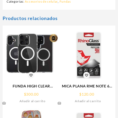
Categorías:
Accesorios de celular
,
Fundas
Productos relacionados
FUNDA HIGH CLEAR
MICA PLANA RME NOTE 60
IPHONE 17 PRO MAX
REALME 9H RHINOGLASS
$
300.00
$
120.00
WEKOVER
Añadir al carrito
Añadir al carrito