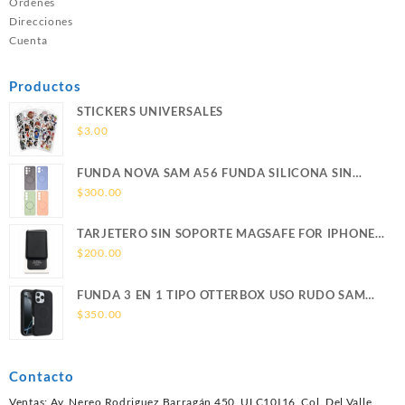
Ordenes
Direcciones
Cuenta
Productos
STICKERS UNIVERSALES
$
3.00
FUNDA NOVA SAM A56 FUNDA SILICONA SIN
SOPORTE MAGNETICO SAMSUNG
$
300.00
TARJETERO SIN SOPORTE MAGSAFE FOR IPHONE
LEATHER WALLET MAGSAFE
$
200.00
FUNDA 3 EN 1 TIPO OTTERBOX USO RUDO SAM
S26 ULTRA SAMSUNG S26 ULTRA
$
350.00
Contacto
Ventas: Av. Nereo Rodriguez Barragán 450, ULC10I16, Col. Del Valle,