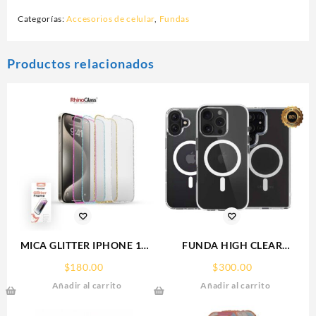
Categorías:
Accesorios de celular
,
Fundas
Productos relacionados
MICA GLITTER IPHONE 17
FUNDA HIGH CLEAR
PRO MAX/IP 16PROMAX
IPHONE 15 WEKOVER
$
180.00
$
300.00
GLITTER FRAME
Añadir al carrito
Añadir al carrito
RHINOGLASS