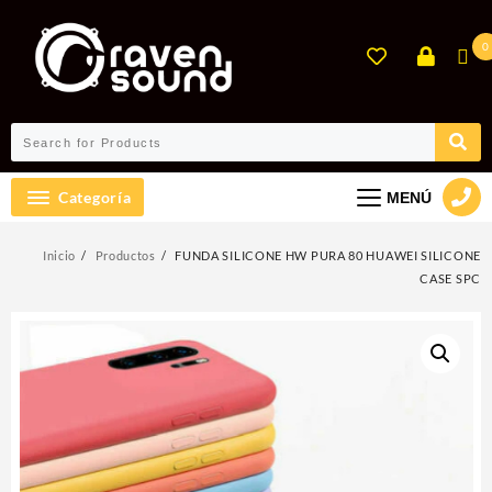
Ir
al
0
contenido
Categoría
MENÚ
Inicio
Productos
FUNDA SILICONE HW PURA 80 HUAWEI SILICONE
CASE SPC