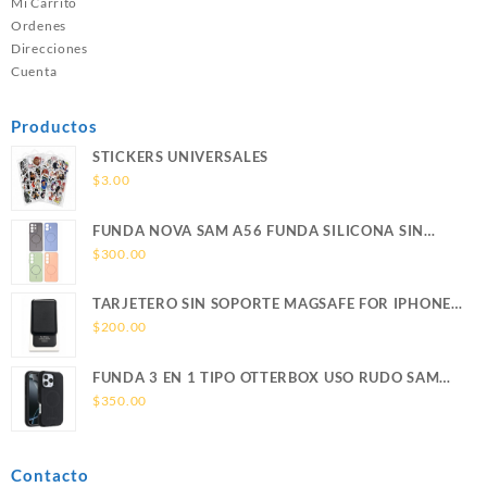
Mi Carrito
Ordenes
Direcciones
Cuenta
Productos
STICKERS UNIVERSALES
$
3.00
FUNDA NOVA SAM A56 FUNDA SILICONA SIN
SOPORTE MAGNETICO SAMSUNG
$
300.00
TARJETERO SIN SOPORTE MAGSAFE FOR IPHONE
LEATHER WALLET MAGSAFE
$
200.00
FUNDA 3 EN 1 TIPO OTTERBOX USO RUDO SAM
S26 ULTRA SAMSUNG S26 ULTRA
$
350.00
Contacto