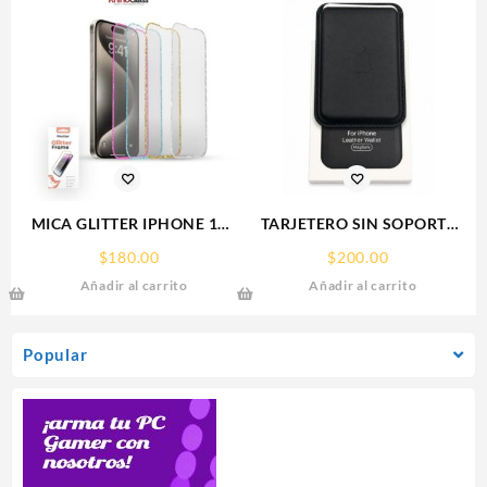
MICA GLITTER IPHONE 17
TARJETERO SIN SOPORTE
PRO MAX/IP 16PROMAX
MAGSAFE FOR IPHONE
$
180.00
$
200.00
GLITTER FRAME
LEATHER WALLET MAGSAFE
Añadir al carrito
Añadir al carrito
RHINOGLASS
Popular