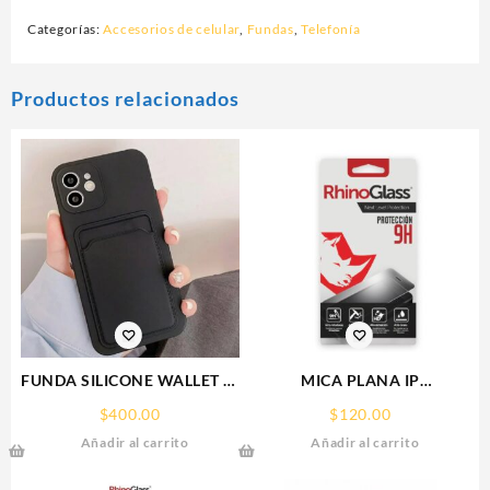
Categorías:
Accesorios de celular
,
Fundas
,
Telefonía
Productos relacionados
FUNDA SILICONE WALLET IP
MICA PLANA IP
15 PLUS IPHONE CA
16PRO/17/17PRO IPHONE
$
400.00
$
120.00
9H RHINOGLASS
Añadir al carrito
Añadir al carrito