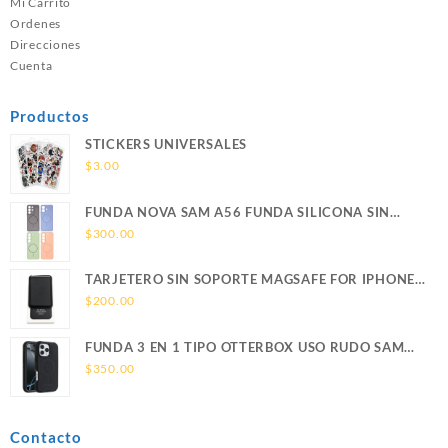
Mi Carrito
Ordenes
Direcciones
Cuenta
Productos
STICKERS UNIVERSALES
$
3.00
FUNDA NOVA SAM A56 FUNDA SILICONA SIN
SOPORTE MAGNETICO SAMSUNG
$
300.00
TARJETERO SIN SOPORTE MAGSAFE FOR IPHONE
LEATHER WALLET MAGSAFE
$
200.00
FUNDA 3 EN 1 TIPO OTTERBOX USO RUDO SAM
S26 ULTRA SAMSUNG S26 ULTRA
$
350.00
Contacto