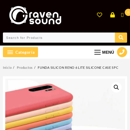
Ir
al
0
contenido
Categoría
MENÚ
Inicio
Productos
FUNDA SILICON RENO 6 LITE SILICONE CASE SPC