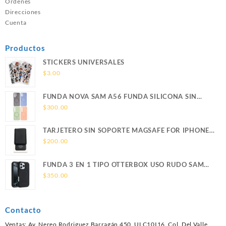
Ordenes
Direcciones
Cuenta
Productos
STICKERS UNIVERSALES
$
3.00
FUNDA NOVA SAM A56 FUNDA SILICONA SIN
SOPORTE MAGNETICO SAMSUNG
$
300.00
TARJETERO SIN SOPORTE MAGSAFE FOR IPHONE
LEATHER WALLET MAGSAFE
$
200.00
FUNDA 3 EN 1 TIPO OTTERBOX USO RUDO SAM
S26 ULTRA SAMSUNG S26 ULTRA
$
350.00
Contacto
Ventas: Av. Nereo Rodriguez Barragán 450, ULC10I16, Col. Del Valle,