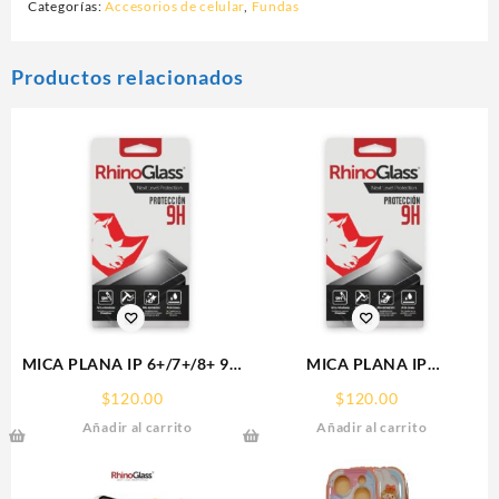
Categorías:
Accesorios de celular
,
Fundas
Productos relacionados
MICA PLANA IP 6+/7+/8+ 9H
MICA PLANA IP
RHINOGLASS
16PRO/17/17PRO IPHONE
$
120.00
$
120.00
9H RHINOGLASS
Añadir al carrito
Añadir al carrito