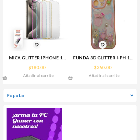
MICA GLITTER IPHONE 17
FUNDA 3D GLITTER I-PH 15
PRO MAX/IP 16PROMAX
IPHONE PROTECTOR
$
180.00
$
350.00
GLITTER FRAME
FUNCASE
Añadir al carrito
Añadir al carrito
RHINOGLASS
Popular