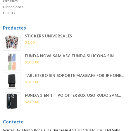
Ordenes
Direcciones
Cuenta
Productos
STICKERS UNIVERSALES
$
3.00
FUNDA NOVA SAM A56 FUNDA SILICONA SIN
SOPORTE MAGNETICO SAMSUNG
$
300.00
TARJETERO SIN SOPORTE MAGSAFE FOR IPHONE
LEATHER WALLET MAGSAFE
$
200.00
FUNDA 3 EN 1 TIPO OTTERBOX USO RUDO SAM
S26 ULTRA SAMSUNG S26 ULTRA
$
350.00
Contacto
Ventas: Av. Nereo Rodriguez Barragán 450, ULC10I16, Col. Del Valle,