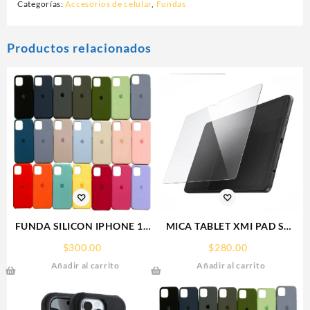
Categorías:
Accesorios de celular
,
Fundas
Productos relacionados
FUNDA SILICON IPHONE 13
MICA TABLET XMI PAD SE
SILICONE CASE SPC
11° REDMI SCREEN GLASS
$
300.00
$
280.00
PROTECTOR RHINOGLASS
Añadir al carrito
Añadir al carrito