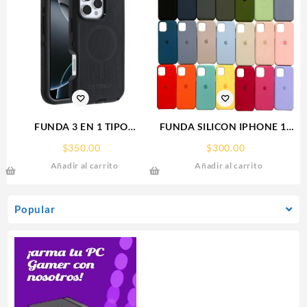
FUNDA 3 EN 1 TIPO
FUNDA SILICON IPHONE 13
OTTERBOX USO RUDO SAM
MINI SILICONE CASE SPC
$
350.00
$
300.00
S26 ULTRA SAMSUNG S26
Añadir al carrito
Añadir al carrito
ULTRA
Popular