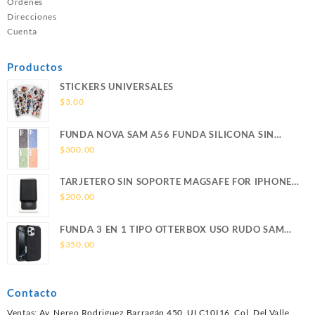
Ordenes
Direcciones
Cuenta
Productos
STICKERS UNIVERSALES
$
3.00
FUNDA NOVA SAM A56 FUNDA SILICONA SIN
SOPORTE MAGNETICO SAMSUNG
$
300.00
TARJETERO SIN SOPORTE MAGSAFE FOR IPHONE
LEATHER WALLET MAGSAFE
$
200.00
FUNDA 3 EN 1 TIPO OTTERBOX USO RUDO SAM
S26 ULTRA SAMSUNG S26 ULTRA
$
350.00
Contacto
Ventas: Av. Nereo Rodriguez Barragán 450, ULC10I16, Col. Del Valle,