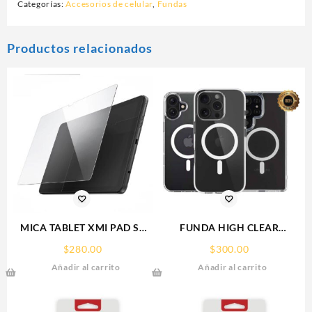
Categorías:
Accesorios de celular
,
Fundas
Productos relacionados
MICA TABLET XMI PAD SE
FUNDA HIGH CLEAR
11° REDMI SCREEN GLASS
IPHONE 17 PRO MAX
$
280.00
$
300.00
PROTECTOR RHINOGLASS
WEKOVER
Añadir al carrito
Añadir al carrito