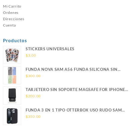
Mi Carrito
Ordenes
Direcciones
Cuenta
Productos
STICKERS UNIVERSALES
$
3.00
FUNDA NOVA SAM A56 FUNDA SILICONA SIN
SOPORTE MAGNETICO SAMSUNG
$
300.00
TARJETERO SIN SOPORTE MAGSAFE FOR IPHONE
LEATHER WALLET MAGSAFE
$
200.00
FUNDA 3 EN 1 TIPO OTTERBOX USO RUDO SAM
S26 ULTRA SAMSUNG S26 ULTRA
$
350.00