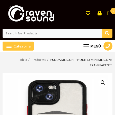
Ir
al
0
contenido
Categoría
MENÚ
Inicio
Productos
FUNDA SILICON IPHONE 13 MINI SILICONE
TRANSPARENTE