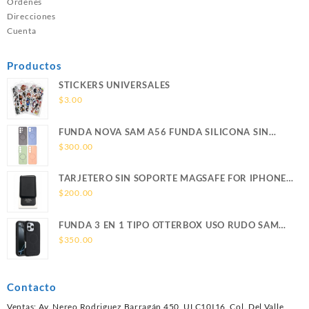
Ordenes
Direcciones
Cuenta
Productos
STICKERS UNIVERSALES
$
3.00
FUNDA NOVA SAM A56 FUNDA SILICONA SIN
SOPORTE MAGNETICO SAMSUNG
$
300.00
TARJETERO SIN SOPORTE MAGSAFE FOR IPHONE
LEATHER WALLET MAGSAFE
$
200.00
FUNDA 3 EN 1 TIPO OTTERBOX USO RUDO SAM
S26 ULTRA SAMSUNG S26 ULTRA
$
350.00
Contacto
Ventas: Av. Nereo Rodriguez Barragán 450, ULC10I16, Col. Del Valle,