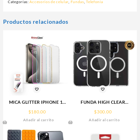
Categorías:
Accesorios de celular
,
Fundas
,
Telefonía
Productos relacionados
MICA GLITTER IPHONE 17
FUNDA HIGH CLEAR
PRO MAX/IP 16PROMAX
IPHONE 15 WEKOVER
$
180.00
$
300.00
GLITTER FRAME
Añadir al carrito
Añadir al carrito
RHINOGLASS