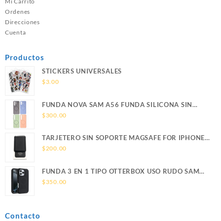
Mi Carrito
Ordenes
Direcciones
Cuenta
Productos
STICKERS UNIVERSALES
$
3.00
FUNDA NOVA SAM A56 FUNDA SILICONA SIN
SOPORTE MAGNETICO SAMSUNG
$
300.00
TARJETERO SIN SOPORTE MAGSAFE FOR IPHONE
LEATHER WALLET MAGSAFE
$
200.00
FUNDA 3 EN 1 TIPO OTTERBOX USO RUDO SAM
S26 ULTRA SAMSUNG S26 ULTRA
$
350.00
Contacto