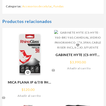
Categorías:
Accesorios de celular
,
Fundas
Productos relacionados
GABINETE HYTE (CS-HYTE-
Y60-BR)
$
3,990.00
Y60,CAMDUAL,VIDRIO
Añadir al carrito
PANORAMICO,ATX,3FAN,CABL
RISER INCL,ROJO,S/FUENTE
MICA PLANA IP 6/7/8 9H
RHINOGLASS
$
120.00
Añadir al carrito