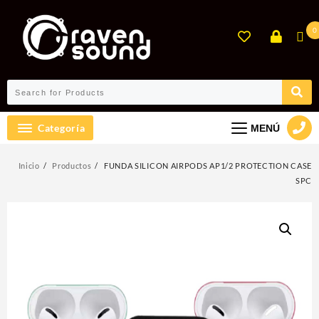
Ir
al
0
contenido
Categoría
MENÚ
Inicio
Productos
FUNDA SILICON AIRPODS AP1/2 PROTECTION CASE
SPC