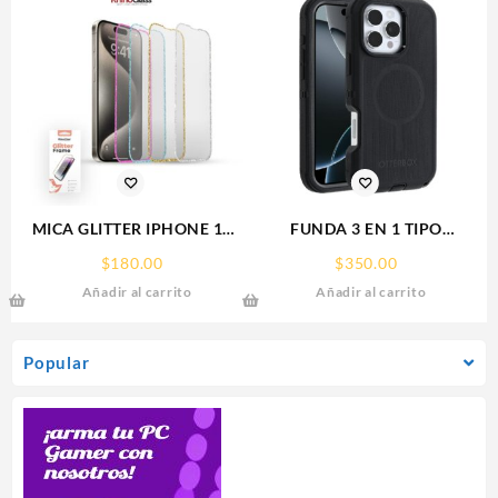
MICA GLITTER IPHONE 17
FUNDA 3 EN 1 TIPO
PRO MAX/IP 16PROMAX
OTTERBOX USO RUDO SAM
$
180.00
$
350.00
GLITTER FRAME
S26 ULTRA SAMSUNG S26
Añadir al carrito
Añadir al carrito
RHINOGLASS
ULTRA
Popular