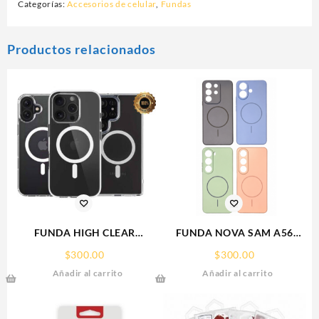
Categorías:
Accesorios de celular
,
Fundas
Productos relacionados
FUNDA HIGH CLEAR
FUNDA NOVA SAM A56
IPHONE 17 PRO MAX
FUNDA SILICONA SIN
$
300.00
$
300.00
WEKOVER
SOPORTE MAGNETICO
Añadir al carrito
Añadir al carrito
SAMSUNG