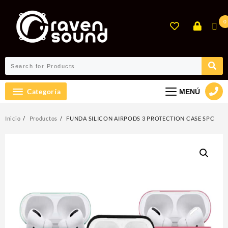
Ir
al
0
contenido
Categoría
MENÚ
Inicio
Productos
FUNDA SILICON AIRPODS 3 PROTECTION CASE SPC